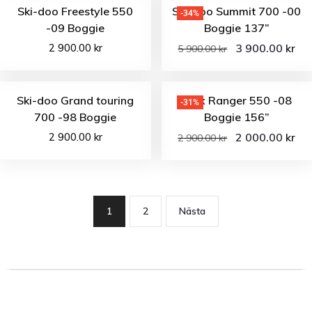
Ski-doo Freestyle 550
Ski-doo Summit 700 -00
-34%
-09 Boggie
Boggie 137”
2 900.00
kr
3 900.00
kr
5 900.00
kr
Ski-doo Grand touring
Lynx Ranger 550 -08
-31%
700 -98 Boggie
Boggie 156”
2 900.00
kr
2 000.00
kr
2 900.00
kr
1
2
Nästa