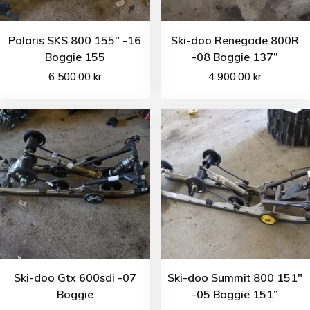
Polaris SKS 800 155″ -16
Ski-doo Renegade 800R
Boggie 155
-08 Boggie 137”
6 500.00
kr
4 900.00
kr
Ski-doo Gtx 600sdi -07
Ski-doo Summit 800 151″
Boggie
-05 Boggie 151”