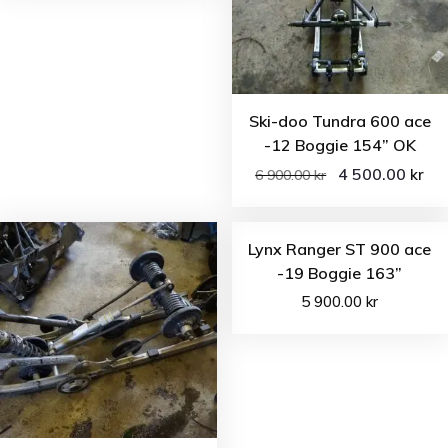
Ski-doo Tundra 600 ace
-12 Boggie 154” OK
4 500.00
kr
6 900.00
kr
Lynx Ranger ST 900 ace
-19 Boggie 163”
5 900.00
kr