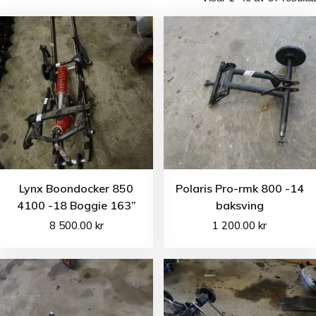
Lynx Boondocker 850
Polaris Pro-rmk 800 -14
4100 -18 Boggie 163”
baksving
8 500.00
kr
1 200.00
kr