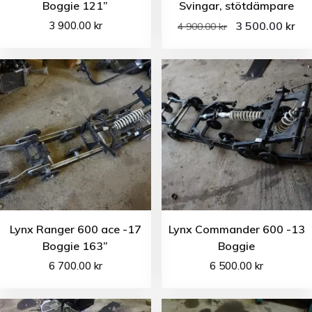
Boggie 121”
Svingar, stötdämpare
3 900.00
kr
3 500.00
kr
4 900.00
kr
Lynx Ranger 600 ace -17
Lynx Commander 600 -13
Boggie 163”
Boggie
6 700.00
kr
6 500.00
kr