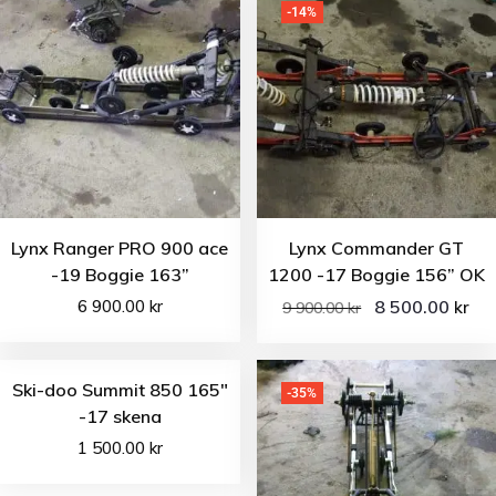
-14%
Lynx Ranger PRO 900 ace
Lynx Commander GT
-19 Boggie 163”
1200 -17 Boggie 156” OK
6 900.00
kr
8 500.00
kr
9 900.00
kr
Ski-doo Summit 850 165″
-35%
-17 skena
1 500.00
kr