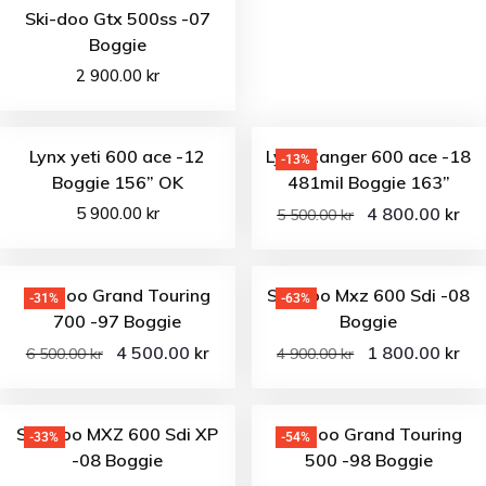
Ski-doo Gtx 500ss -07
Boggie
2 900.00
kr
Lynx yeti 600 ace -12
Lynx Ranger 600 ace -18
-13%
Boggie 156” OK
481mil Boggie 163”
5 900.00
kr
4 800.00
kr
5 500.00
kr
Ski-doo Grand Touring
Ski-doo Mxz 600 Sdi -08
-31%
-63%
700 -97 Boggie
Boggie
4 500.00
1 800.00
kr
kr
6 500.00
kr
4 900.00
kr
Ski-Doo MXZ 600 Sdi XP
Ski-doo Grand Touring
-33%
-54%
-08 Boggie
500 -98 Boggie