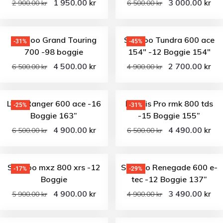
1 950.00
3 000.00
kr
kr
2 900.00
kr
6 500.00
kr
Ski-doo Grand Touring
Ski-doo Tundra 600 ace
-31%
-45%
700 -98 boggie
154″ -12 Boggie 154″
4 500.00
2 700.00
kr
kr
6 500.00
kr
4 900.00
kr
Lynx Ranger 600 ace -16
Polaris Pro rmk 800 tds
-25%
-31%
Boggie 163”
-15 Boggie 155”
4 900.00
4 490.00
kr
kr
6 500.00
kr
6 500.00
kr
Ski-doo mxz 800 xrs -12
Ski-doo Renegade 600 e-
-17%
-29%
Boggie
tec -12 Boggie 137”
4 900.00
3 490.00
kr
kr
5 900.00
kr
4 900.00
kr