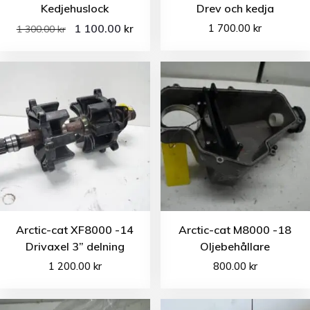
Kedjehuslock
Drev och kedja
1 100.00
1 700.00
kr
kr
1 300.00
kr
Arctic-cat XF8000 -14
Arctic-cat M8000 -18
Drivaxel 3” delning
Oljebehållare
1 200.00
kr
800.00
kr