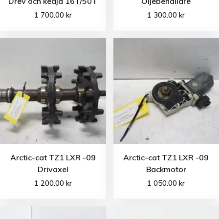
Drev och kedja 16T/50T
Oljebehållare
1 700.00
kr
1 300.00
kr
Arctic-cat TZ1 LXR -09
Arctic-cat TZ1 LXR -09
Drivaxel
Backmotor
1 200.00
kr
1 050.00
kr