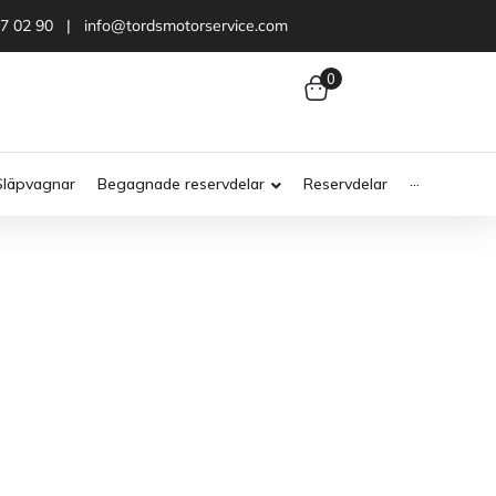
47 02 90 | info@tordsmotorservice.com
0
Släpvagnar
Begagnade reservdelar
Reservdelar
···