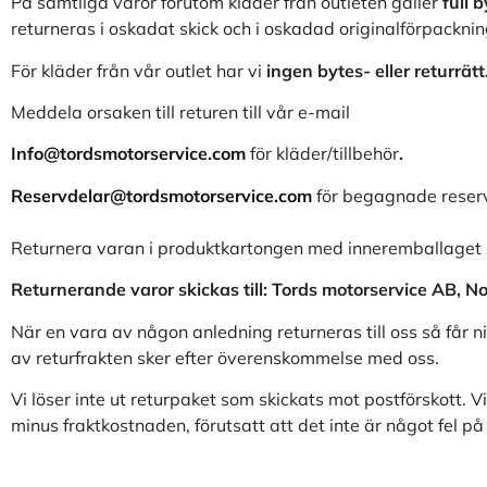
På samtliga varor förutom kläder från outleten gäller
full 
returneras i oskadat skick och i oskadad originalförpacknin
För kläder från vår outlet har vi
ingen bytes- eller returrätt
Meddela orsaken till returen till vår e-mail
Info@tordsmotorservice.com
för kläder/tillbehör
.
Reservdelar@tordsmotorservice.com
för begagnade reser
Returnera varan i produktkartongen med inneremballaget 
Returnerande varor skickas till: Tords motorservice AB, 
När en vara av någon anledning returneras till oss så får n
av returfrakten sker efter överenskommelse med oss.
Vi löser inte ut returpaket som skickats mot postförskott.
minus fraktkostnaden, förutsatt att det inte är något fel på