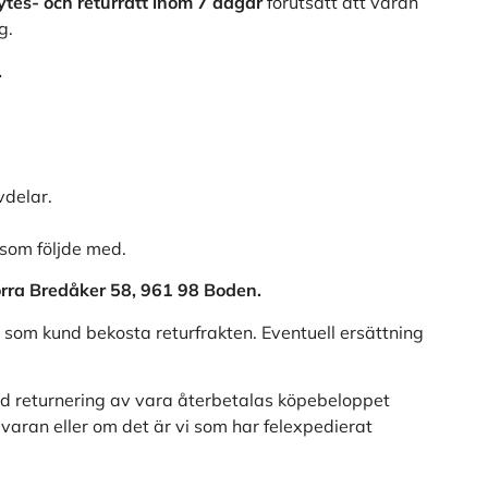
bytes- och returrätt inom 7 dagar
förutsatt att varan
g.
.
vdelar.
som följde med.
Norra Bredåker 58, 961 98 Boden.
i som kund bekosta returfrakten. Eventuell ersättning
 Vid returnering av vara återbetalas köpebeloppet
 varan eller om det är vi som har felexpedierat