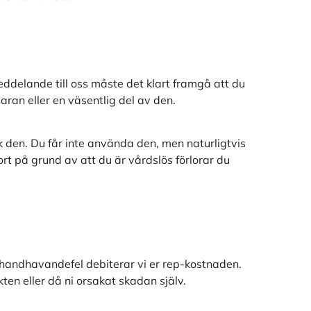
meddelande till oss måste det klart framgå att du
aran eller en väsentlig del av den.
ick den. Du får inte använda den, men naturligtvis
t på grund av att du är vårdslös förlorar du
t handhavandefel debiterar vi er rep-kostnaden.
kten eller då ni orsakat skadan själv.