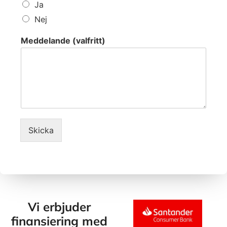
Ja
r
i
Nej
v
Meddelande (valfritt)
Skicka
Vi erbjuder
finansiering med