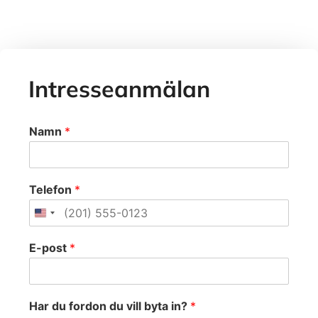
Intresseanmälan
Namn
*
Telefon
*
*
E-post
*
*
B
e
s
Har du fordon du vill byta in?
*
k