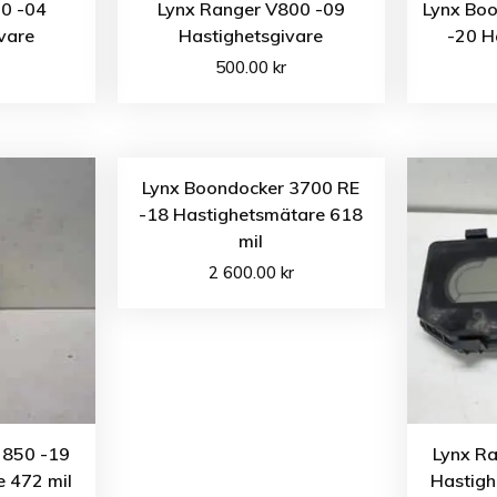
00 -04
Lynx Ranger V800 -09
Lynx Bo
vare
Hastighetsgivare
-20 H
500.00
kr
Lynx Boondocker 3700 RE
-18 Hastighetsmätare 618
mil
2 600.00
kr
 850 -19
Lynx Ra
 472 mil
Hastigh