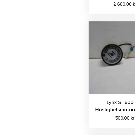
2 600.00
k
Lynx ST600
Hastighetsmätare
500.00
kr