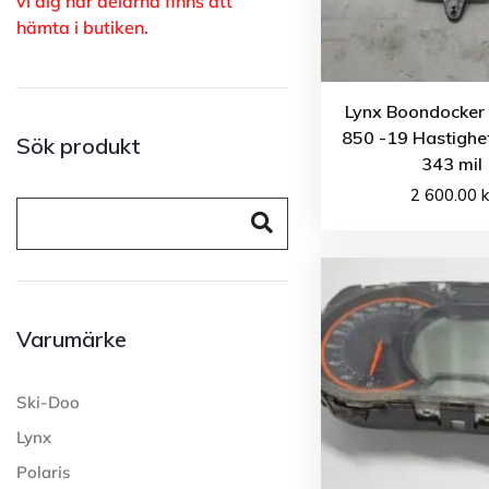
vi dig när delarna finns att
hämta i butiken.
Lynx Boondocker
850 -19 Hastighe
Sök produkt
343 mil
2 600.00
k
Varumärke
Ski-Doo
Lynx
Polaris