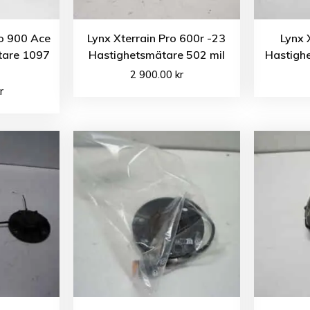
o 900 Ace
Lynx Xterrain Pro 600r -23
Lynx 
tare 1097
Hastighetsmätare 502 mil
Hastigh
2 900.00
kr
r