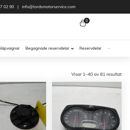
47 02 90 | info@tordsmotorservice.com
0
Släpvagnar
Begagnade reservdelar
Reservdelar
···
Visar 1–40 av 81 resultat