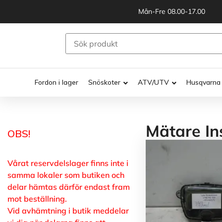
Mån-Fre 08.00-17.00
Fordon i lager
Snöskoter
ATV/UTV
Husqvarna
Mätare In
OBS!
Vårat reservdelslager finns inte i
samma lokaler som butiken och
delar hämtas därför endast fram
mot beställning.
Vid avhämtning i butik meddelar