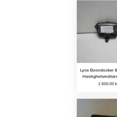
Lynx Boondocker 
Hastighetsmätare
2 600.00
k