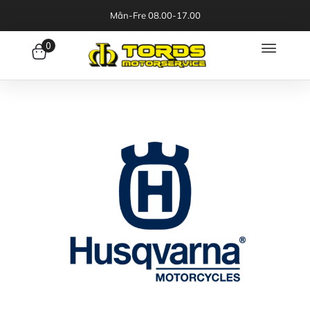
Mån-Fre 08.00-17.00
0