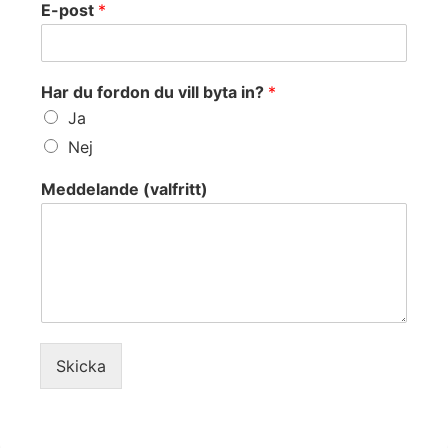
E-post
*
Har du fordon du vill byta in?
*
Ja
Nej
(
Meddelande (valfritt)
v
a
l
f
r
i
t
t
)
Skicka
*
*