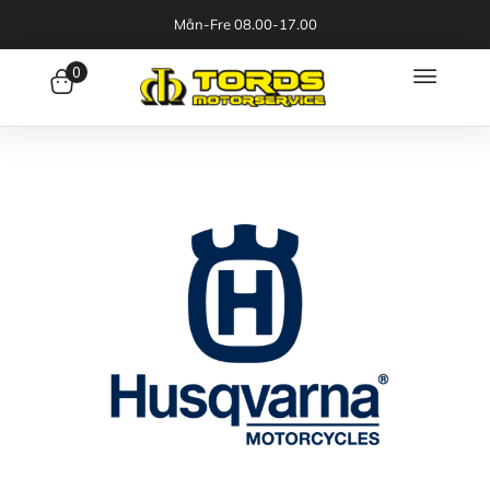
Mån-Fre 08.00-17.00
0