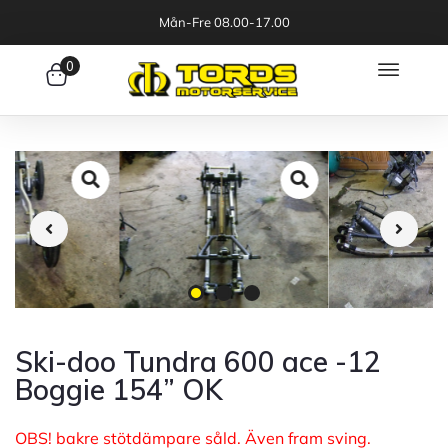
Mån-Fre 08.00-17.00
0
Ski-doo Tundra 600 ace -12
Boggie 154” OK
OBS! bakre stötdämpare såld. Även fram sving.