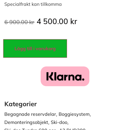
Specialfrakt kan tillkomma
4 500.00
kr
6 900.00
kr
Lägg till i varukorg
Kategorier
Begagnade reservdelar
,
Boggiesystem
,
Demonteringsobjekt
,
Ski-doo
,