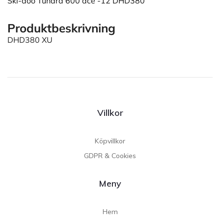
Ski-doo Tundra 600 ace -12 DHD380
Produktbeskrivning
DHD380 XU
Villkor
Köpvillkor
GDPR & Cookies
Meny
Hem