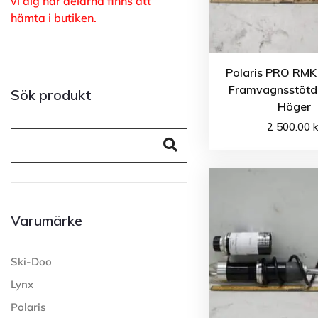
vi dig när delarna finns att
hämta i butiken.
Polaris PRO RMK
Framvagnsstöt
Sök produkt
Höger
2 500.00
k
Varumärke
Ski-Doo
Lynx
Polaris