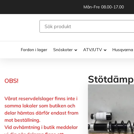
Mån-Fre 08.00-17.00
Fordon i lager
Snöskoter
ATV/UTV
Husqvarna
Stötdämp
OBS!
Vårat reservdelslager finns inte i
samma lokaler som butiken och
delar hämtas därför endast fram
mot beställning.
Vid avhämtning i butik meddelar