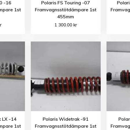
00 -16
Polaris FS Touring -07
Polar
mpare 1st
Framvagnsstötdämpare 1st
Framvag
455mm
r
1 300.00
kr
k LX -14
Polaris Widetrak -91
Polar
mpare 1st
Framvagnsstötdämpare 1st
Framvag