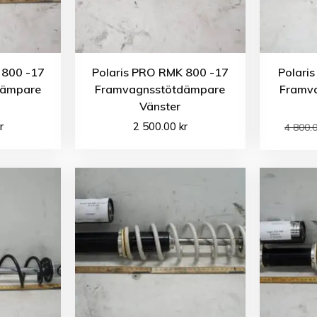
 800 -17
Polaris PRO RMK 800 -17
Polaris
dämpare
Framvagnsstötdämpare
Framv
Vänster
r
2 500.00
kr
4 800.