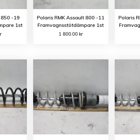
 850 -19
Polaris RMK Assault 800 -11
Polaris 
mpare 1st
Framvagnsstötdämpare 1st
Framvag
r
1 800.00
kr