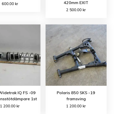
420mm EXIT
600.00
kr
2 500.00
kr
Widetrak IQ FS -09
Polaris 850 SKS -19
nsstötdämpare 1st
framsving
1 200.00
kr
1 200.00
kr