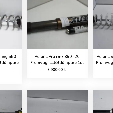
uring 550
Polaris Pro rmk 850 -20
Polaris 
ötdämpare
Framvagnsstötdämpare 1st
Framvag
3 900.00
kr