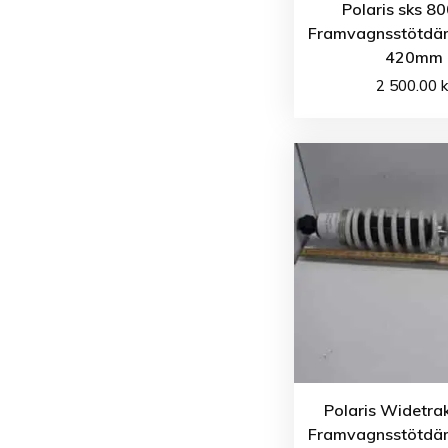
Polaris sks 8
Framvagnsstötdä
420mm
2 500.00
k
Polaris Widetra
Framvagnsstötdä