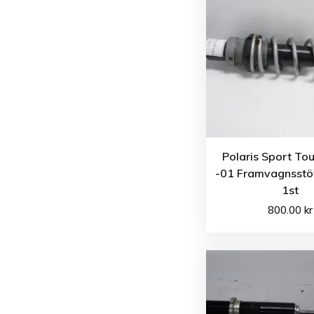
Polaris Sport To
-01 Framvagnsst
1st
800.00
kr