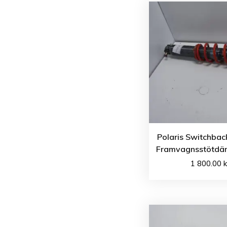
Polaris Switchbac
Framvagnsstötdä
1 800.00
k