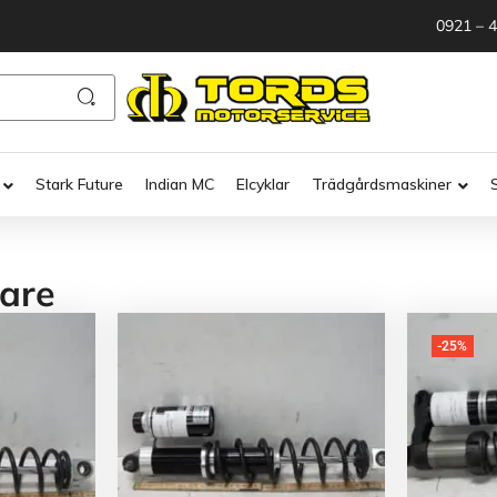
0921 – 
Stark Future
Indian MC
Elcyklar
Trädgårdsmaskiner
are
-25%