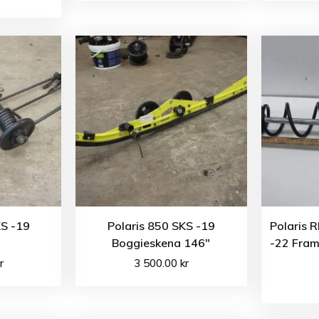
KS -19
Polaris 850 SKS -19
Polaris 
g
Boggieskena 146″
-22 Fra
r
3 500.00
kr