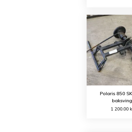
Polaris 850 S
baksvin
1 200.00
k