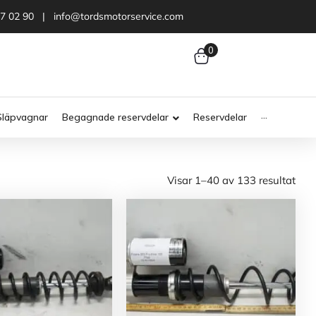
47 02 90 | info@tordsmotorservice.com
0
Släpvagnar
Begagnade reservdelar
Reservdelar
···
Visar 1–40 av 133 resultat