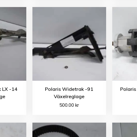
k LX -14
Polaris Widetrak -91
Polari
age
Växelreglage
500.00
kr