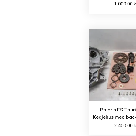
1 000.00
k
Polaris FS Tour
Kedjehus med back
2 400.00
k