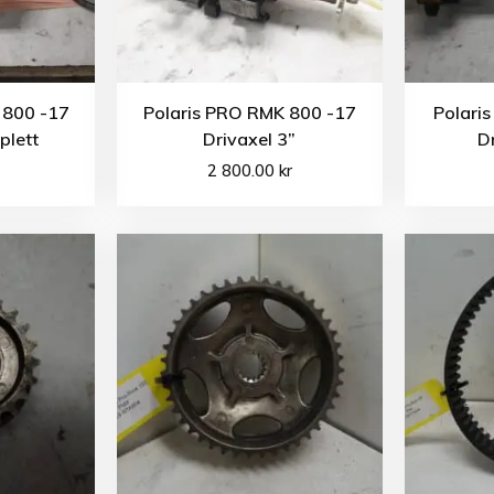
 800 -17
Polaris PRO RMK 800 -17
Polaris
plett
Drivaxel 3”
D
2 800.00
kr