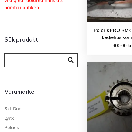
vi dig när delarna finns att
hämta i butiken.
Polaris PRO RMK
kedjehus kom
Sök produkt
900.00
kr
Varumärke
Ski-Doo
Lynx
Polaris