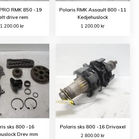
s PRO RMK 850 -19
Polaris RMK Assault 800 -11
elt drive rem
Kedjehuslock
1 200.00
kr
1 200.00
kr
ris sks 800 -16
Polaris sks 800 -16 Drivaxel
huslock Drev mm
2 800.00
kr