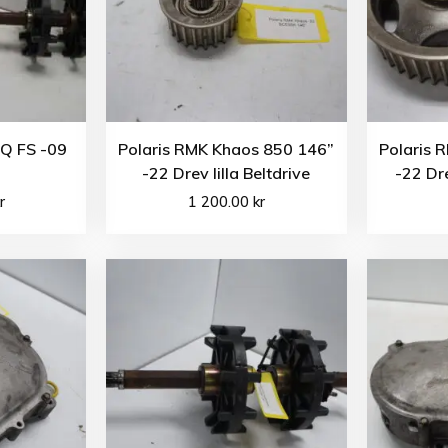
IQ FS -09
Polaris RMK Khaos 850 146”
Polaris 
-22 Drev lilla Beltdrive
-22 Dr
r
1 200.00
kr