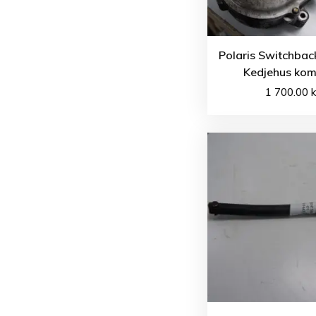
Polaris Switchbac
Kedjehus kom
1 700.00
k