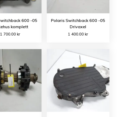
Switchback 600 -05
Polaris Switchback 600 -05
jehus komplett
Drivaxel
1 700.00
kr
1 400.00
kr