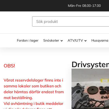
Mån-Fre 08.00-17.00
Fordon i lager
Snöskoter
ATV/UTV
Husqvarna
Drivsyste
OBS!
Vårat reservdelslager finns inte i
samma lokaler som butiken och
delar hämtas därför endast fram
mot beställning.
Vid avhämtning i butik meddelar