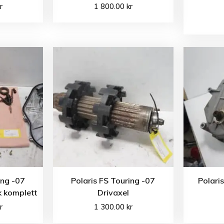
r
1 800.00
kr
ing -07
Polaris FS Touring -07
Polari
 komplett
Drivaxel
r
1 300.00
kr