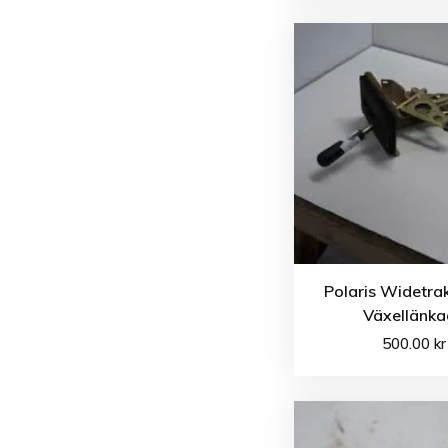
Polaris Widetra
Växellänk
500.00
kr