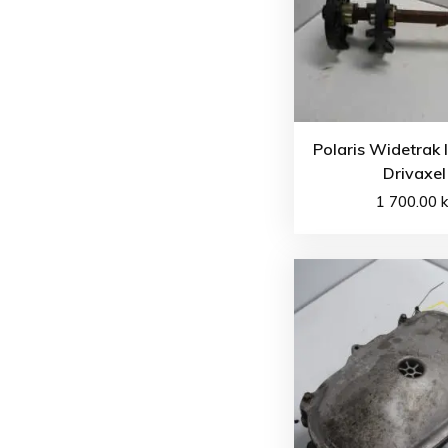
Polaris Widetrak 
Drivaxel
1 700.00
k