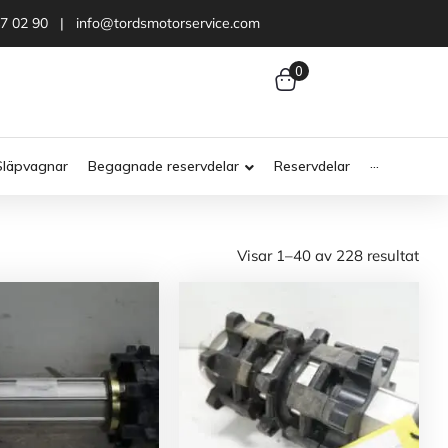
47 02 90 | info@tordsmotorservice.com
0
Släpvagnar
Begagnade reservdelar
Reservdelar
···
Visar 1–40 av 228 resultat