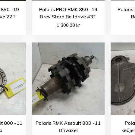
 850 -19
Polaris PRO RMK 850 -19
Polari
rive 22T
Drev Stora Beltdrive 43T
B
1 300.00
kr
lt 800 -11
Polaris RMK Assault 800 -11
Pola
ja
Drivaxel
kedje