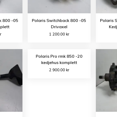
k 800 -05
Polaris Switchback 800 -05
Polaris 
plett
Drivaxel
Ked
r
1 200.00
kr
Polaris Pro rmk 850 -20
kedjehus komplett
2 900.00
kr