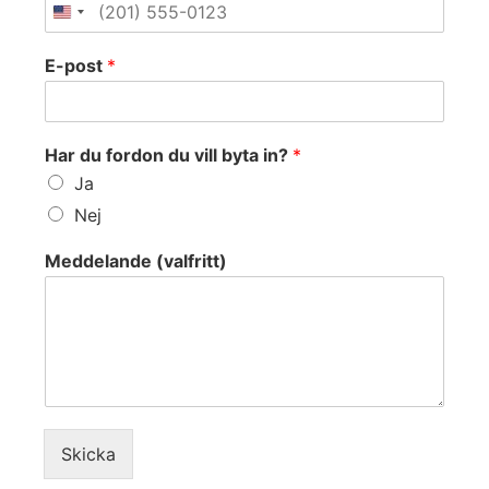
t
a
E
E-post
*
-
p
o
s
Har du fordon du vill byta in?
*
t
E
Ja
-
Nej
p
o
Meddelande (valfritt)
s
t
Skicka