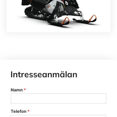
Intresseanmälan
Namn
*
b
Telefon
*
y