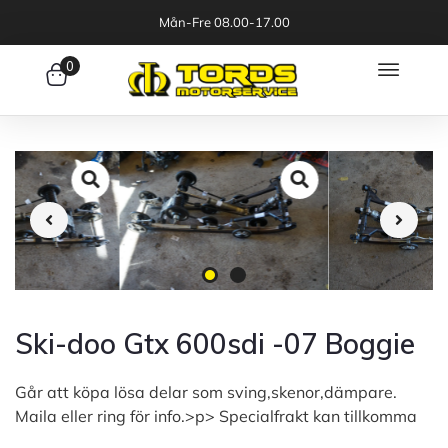
Mån-Fre 08.00-17.00
0
Ski-doo Gtx 600sdi -07 Boggie
Går att köpa lösa delar som sving,skenor,dämpare.
Maila eller ring för info.>p> Specialfrakt kan tillkomma