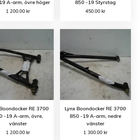
19 A-arm, övre höger
850 -19 Styrstag
1 200.00
kr
450.00
kr
 Boondocker RE 3700
Lynx Boondocker RE 3700
0 -19 A-arm, övre,
850 -19 A-arm, nedre
vänster
vänster
1 200.00
kr
1 300.00
kr