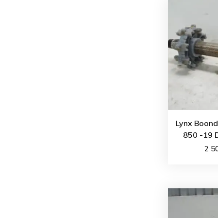
Lynx Boond
850 -19 D
2 5