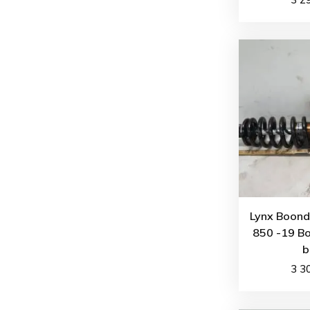
Lynx Boond
850 -19 B
b
3 3