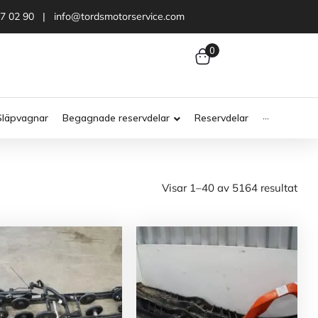
47 02 90 | info@tordsmotorservice.com
0
Släpvagnar
Begagnade reservdelar
Reservdelar
···
Visar 1–40 av 5164 resultat