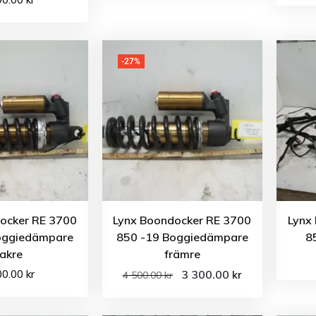
-27%
ocker RE 3700
Lynx Boondocker RE 3700
Lynx
oggiedämpare
850 -19 Boggiedämpare
8
akre
främre
00.00
kr
3 300.00
kr
4 500.00
kr