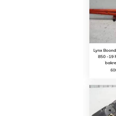
Lynx Boond
850 -19 
bakre
60