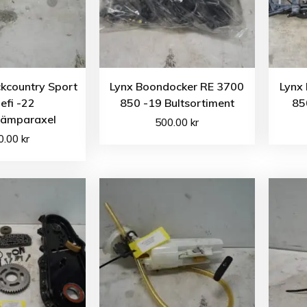
kcountry Sport
Lynx Boondocker RE 3700
Lynx
efi -22
850 -19 Bultsortiment
85
dämparaxel
500.00
kr
0.00
kr