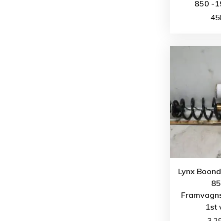
850 -1
45
Lynx Boond
85
Framvagn
1st 
3 2