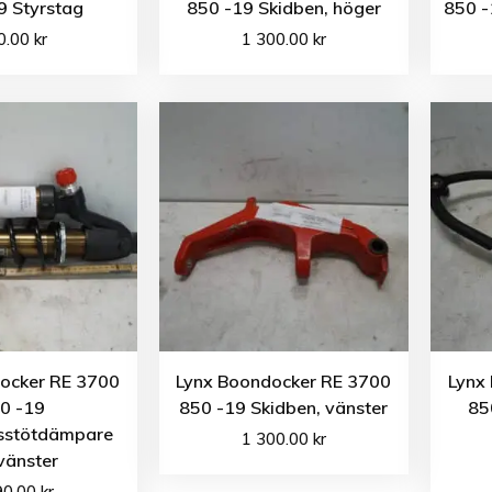
9 Styrstag
850 -19 Skidben, höger
850 -
0.00
kr
1 300.00
kr
ocker RE 3700
Lynx Boondocker RE 3700
Lynx
0 -19
850 -19 Skidben, vänster
85
sstötdämpare
1 300.00
kr
vänster
90.00
kr