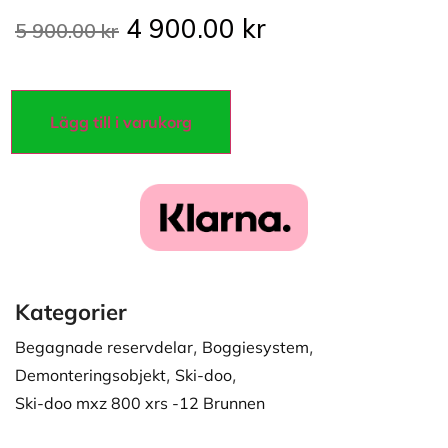
4 900.00
kr
5 900.00
kr
Lägg till i varukorg
Kategorier
Begagnade reservdelar
,
Boggiesystem
,
Demonteringsobjekt
,
Ski-doo
,
Ski-doo mxz 800 xrs -12 Brunnen