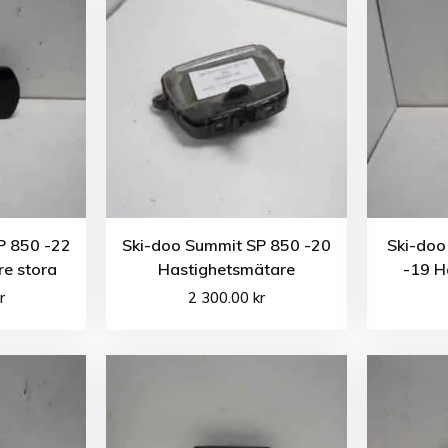
P 850 -22
Ski-doo Summit SP 850 -20
Ski-doo
e stora
Hastighetsmätare
-19 H
r
2 300.00
kr