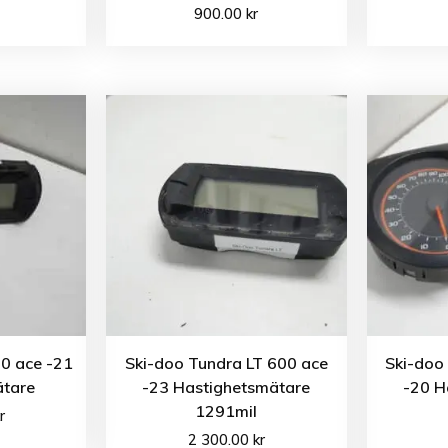
900.00
kr
0 ace -21
Ski-doo Tundra LT 600 ace
Ski-doo
ätare
-23 Hastighetsmätare
-20 H
1291mil
r
2 300.00
kr