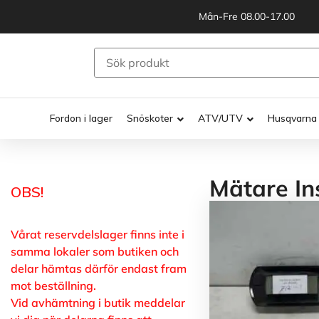
Mån-Fre 08.00-17.00
Fordon i lager
Snöskoter
ATV/UTV
Husqvarna
Mätare In
OBS!
Vårat reservdelslager finns inte i
samma lokaler som butiken och
delar hämtas därför endast fram
mot beställning.
Vid avhämtning i butik meddelar