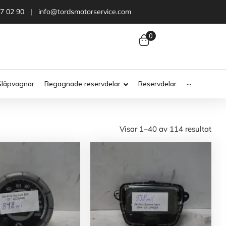
47 02 90 | info@tordsmotorservice.com
0
Släpvagnar
Begagnade reservdelar
Reservdelar
···
Visar 1–40 av 114 resultat