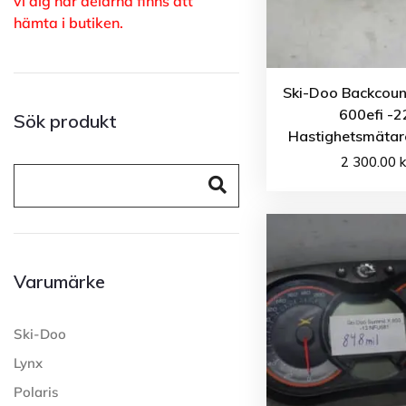
vi dig när delarna finns att
hämta i butiken.
Ski-Doo Backcoun
600efi -2
Sök produkt
Hastighetsmätar
2 300.00
k
Varumärke
Ski-Doo
Lynx
Polaris