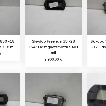
 850 -18
Ski-doo Freeride G5 -23
Ski-doo
 718 mil
154” Hastighetsmätare 401
-17 Has
mil
r
2 900.00
kr