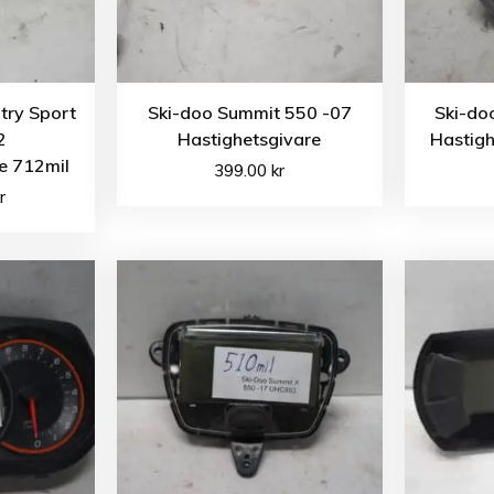
try Sport
Ski-doo Summit 550 -07
Ski-do
2
Hastighetsgivare
Hastig
e 712mil
399.00
kr
r