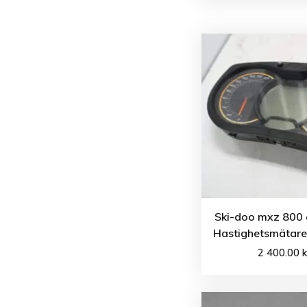
Ski-doo mxz 800 
Hastighetsmätare
2 400.00
k