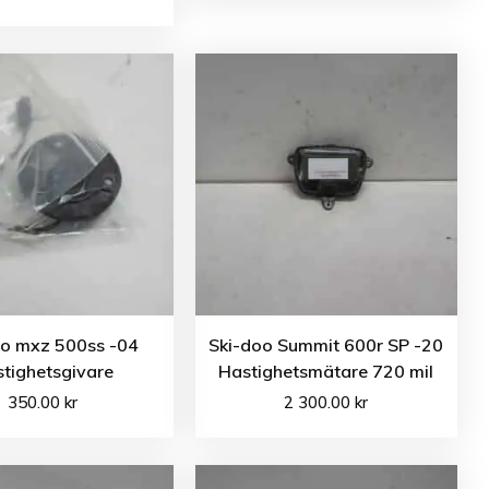
oo mxz 500ss -04
Ski-doo Summit 600r SP -20
tighetsgivare
Hastighetsmätare 720 mil
350.00
kr
2 300.00
kr