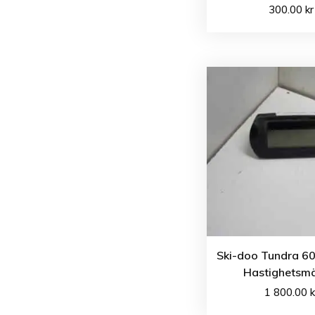
300.00
kr
Ski-doo Tundra 60
Hastighetsm
1 800.00
k