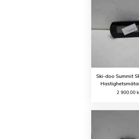
Ski-doo Summit S
Hastighetsmätar
2 900.00
k