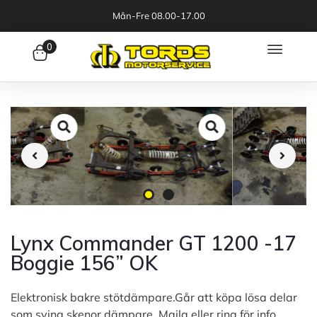
Mån-Fre 08.00-17.00
0
Lynx Commander GT 1200 -17
Boggie 156” OK
Elektronisk bakre stötdämpare.Går att köpa lösa delar
som sving,skenor,dämpare. Maila eller ring för info.