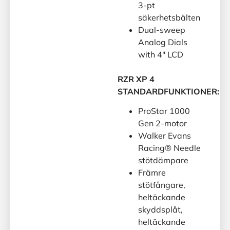
3-pt
säkerhetsbälten
Dual-sweep
Analog Dials
with 4″ LCD
RZR XP 4
STANDARDFUNKTIONER:
ProStar 1000
Gen 2-motor
Walker Evans
Racing® Needle
stötdämpare
Främre
stötfångare,
heltäckande
skyddsplåt,
heltäckande