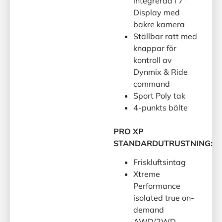
integrerad i 7″
Display med
bakre kamera
Ställbar ratt med
knappar för
kontroll av
Dynmix & Ride
command
Sport Poly tak
4-punkts bälte
PRO XP
STANDARDUTRUSTNING:
Friskluftsintag
Xtreme
Performance
isolated true on-
demand
AWD/2WD