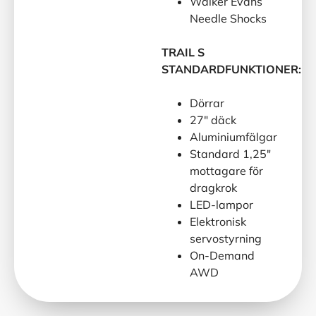
Walker Evans
Needle Shocks
TRAIL S
STANDARDFUNKTIONER:
Dörrar
27″ däck
Aluminiumfälgar
Standard 1,25″
mottagare för
dragkrok
LED-lampor
Elektronisk
servostyrning
On-Demand
AWD