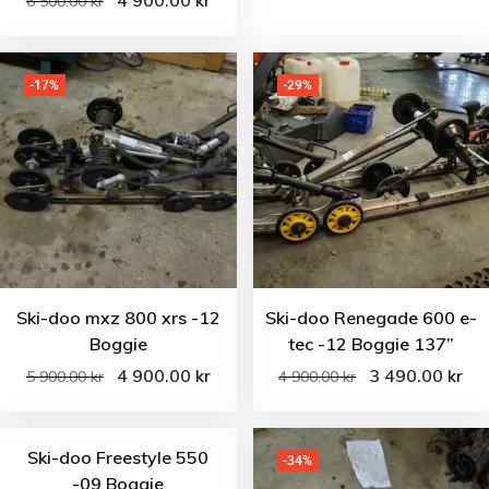
kr
6 500.00
kr
-17%
-29%
Ski-doo mxz 800 xrs -12
Ski-doo Renegade 600 e-
Boggie
tec -12 Boggie 137”
4 900.00
3 490.00
kr
kr
5 900.00
kr
4 900.00
kr
Ski-doo Freestyle 550
-34%
-09 Boggie