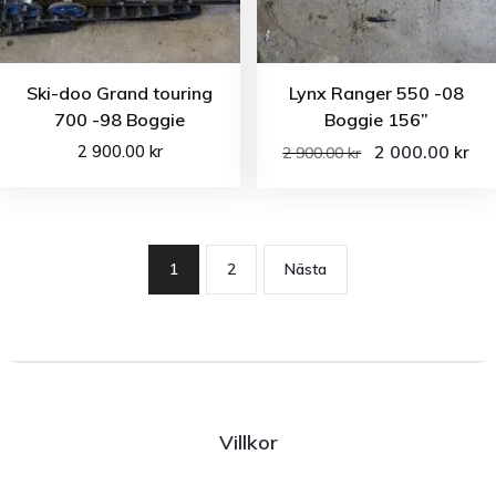
Ski-doo Grand touring
Lynx Ranger 550 -08
700 -98 Boggie
Boggie 156”
2 900.00
kr
2 000.00
kr
2 900.00
kr
1
2
Nästa
Villkor