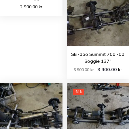
2 900.00
kr
Ski-doo Summit 700 -00
Boggie 137”
3 900.00
kr
5 900.00
kr
-31%