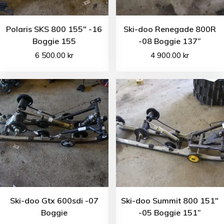
Polaris SKS 800 155″ -16
Ski-doo Renegade 800R
Boggie 155
-08 Boggie 137”
6 500.00
kr
4 900.00
kr
Ski-doo Gtx 600sdi -07
Ski-doo Summit 800 151″
Boggie
-05 Boggie 151”