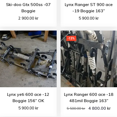
Ski-doo Gtx 500ss -07
Lynx Ranger ST 900 ace
Boggie
-19 Boggie 163”
2 900.00
kr
5 900.00
kr
-13%
Lynx yeti 600 ace -12
Lynx Ranger 600 ace -18
Boggie 156” OK
481mil Boggie 163”
5 900.00
kr
4 800.00
kr
5 500.00
kr