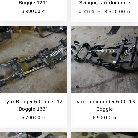
Boggie 121”
Svingar, stötdämpare
3 900.00
kr
3 500.00
kr
4 900.00
kr
Lynx Ranger 600 ace -17
Lynx Commander 600 -13
Boggie 163”
Boggie
6 700.00
kr
6 500.00
kr