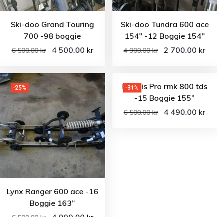
Ski-doo Grand Touring
Ski-doo Tundra 600 ace
700 -98 boggie
154″ -12 Boggie 154″
4 500.00
2 700.00
kr
kr
6 500.00
kr
4 900.00
kr
Polaris Pro rmk 800 tds
-25%
-31%
-15 Boggie 155”
4 490.00
kr
6 500.00
kr
Lynx Ranger 600 ace -16
Boggie 163”
4 900.00