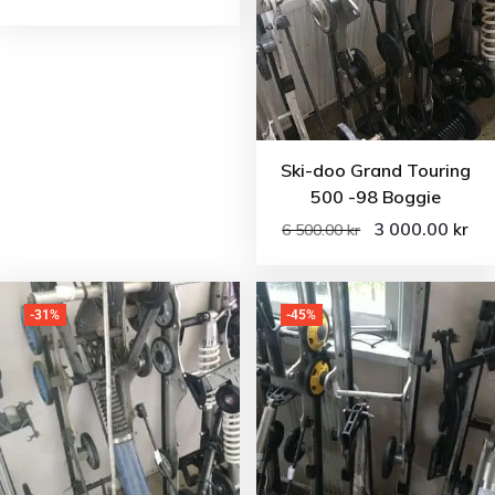
Ski-doo Grand Touring
500 -98 Boggie
3 000.00
kr
6 500.00
kr
-31%
-45%