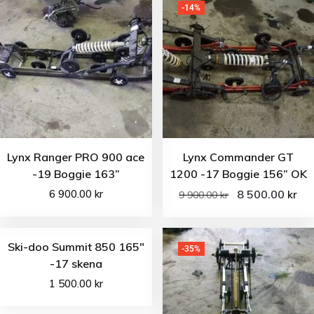
-14%
Lynx Ranger PRO 900 ace
Lynx Commander GT
-19 Boggie 163”
1200 -17 Boggie 156” OK
6 900.00
kr
8 500.00
kr
9 900.00
kr
Ski-doo Summit 850 165″
-35%
-17 skena
1 500.00
kr