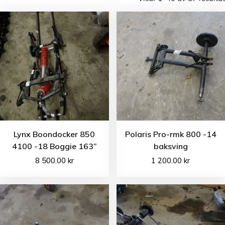
Lynx Boondocker 850
Polaris Pro-rmk 800 -14
4100 -18 Boggie 163”
baksving
8 500.00
kr
1 200.00
kr