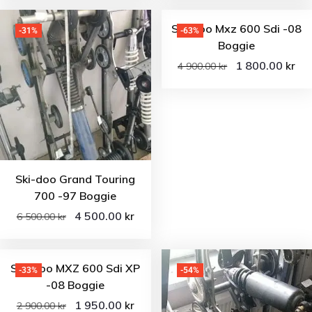
Ski-doo Mxz 600 Sdi -08
-31%
-63%
Boggie
1 800.00
kr
4 900.00
kr
Ski-doo Grand Touring
700 -97 Boggie
4 500.00
kr
6 500.00
kr
Ski-Doo MXZ 600 Sdi XP
-33%
-54%
-08 Boggie
1 950.00
kr
2 900.00
kr