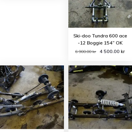
Ski-doo Tundra 600 ace
-12 Boggie 154” OK
4 500.00
kr
6 900.00
kr