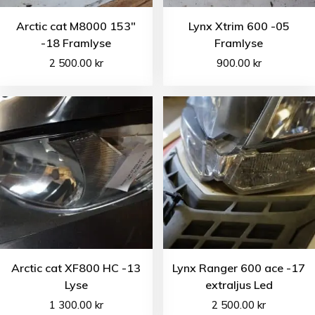
Arctic cat M8000 153″
Lynx Xtrim 600 -05
-18 Framlyse
Framlyse
2 500.00
kr
900.00
kr
Arctic cat XF800 HC -13
Lynx Ranger 600 ace -17
Lyse
extraljus Led
1 300.00
kr
2 500.00
kr