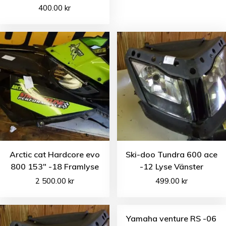
400.00
kr
Arctic cat Hardcore evo
Ski-doo Tundra 600 ace
800 153″ -18 Framlyse
-12 Lyse Vänster
2 500.00
kr
499.00
kr
Yamaha venture RS -06