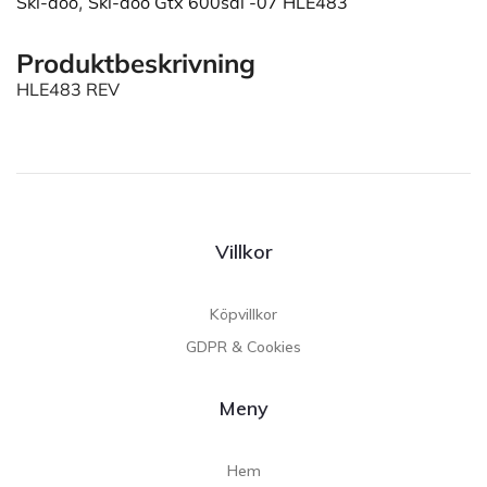
Ski-doo
,
Ski-doo Gtx 600sdi -07 HLE483
Produktbeskrivning
HLE483 REV
Villkor
Köpvillkor
GDPR & Cookies
Meny
Hem