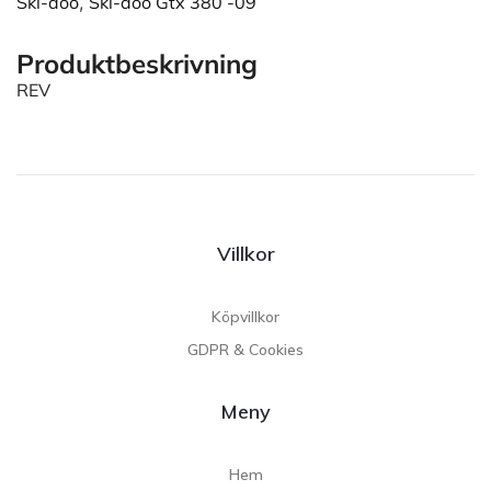
Ski-doo
,
Ski-doo Gtx 380 -09
Produktbeskrivning
REV
Villkor
Köpvillkor
GDPR & Cookies
Meny
Hem