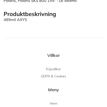
Polaris
,
Polaris SKS 800 155" -16 489mil
Produktbeskrivning
489mil AXYS
Villkor
Köpvillkor
GDPR & Cookies
Meny
Hem