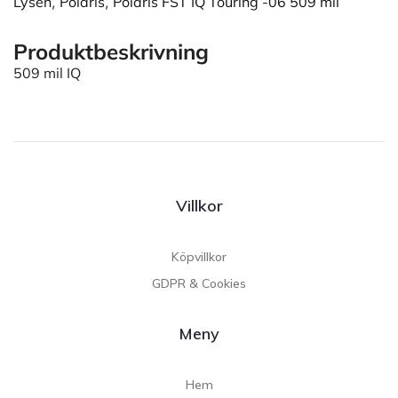
Lysen
,
Polaris
,
Polaris FST IQ Touring -06 509 mil
Produktbeskrivning
509 mil IQ
Villkor
Köpvillkor
GDPR & Cookies
Meny
Hem