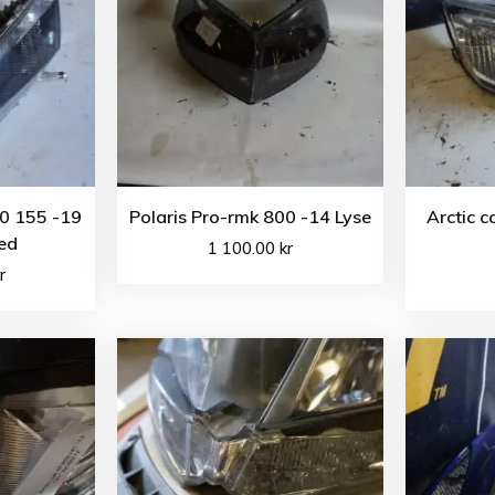
50 155 -19
Polaris Pro-rmk 800 -14 Lyse
Arctic 
ed
1 100.00
kr
r