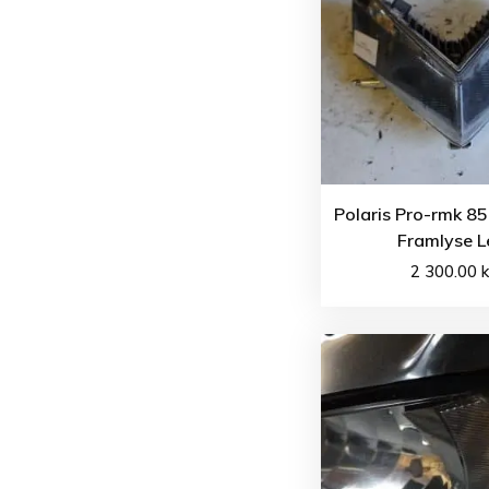
Polaris Pro-rmk 8
Framlyse L
2 300.00
k