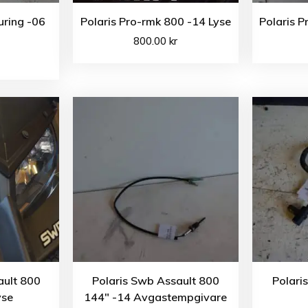
uring -06
Polaris Pro-rmk 800 -14 Lyse
Polaris P
800.00
kr
ault 800
Polaris Swb Assault 800
Polari
yse
144″ -14 Avgastempgivare