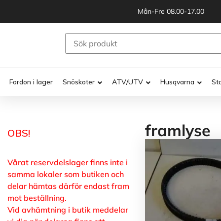
Mån-Fre 08.00-17.00
Fordon i lager
Snöskoter
ATV/UTV
Husqvarna
St
framlyse
OBS!
Vårat reservdelslager finns inte i
samma lokaler som butiken och
delar hämtas därför endast fram
mot beställning.
Vid avhämtning i butik meddelar