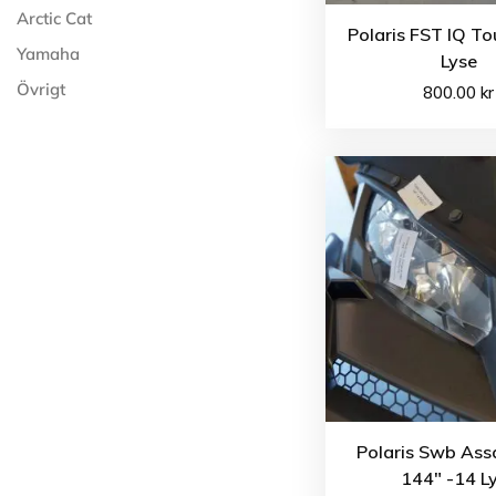
Arctic Cat
Polaris FST IQ To
Yamaha
Lyse
Övrigt
800.00
kr
Polaris Swb Ass
144″ -14 L