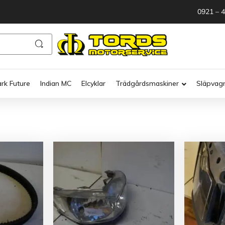
0921 – 
ark Future
Indian MC
Elcyklar
Trädgårdsmaskiner
Släpvag