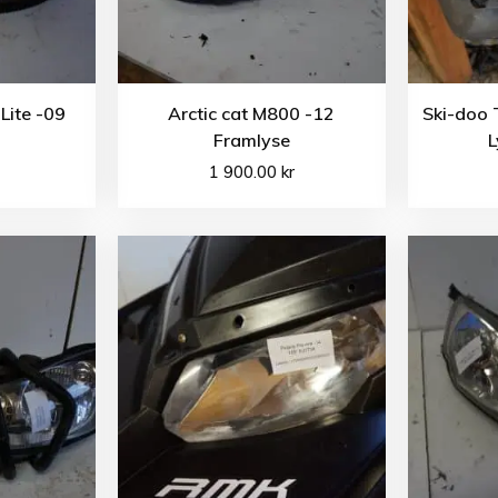
Lite -09
Arctic cat M800 -12
Ski-doo 
Framlyse
L
1 900.00
kr