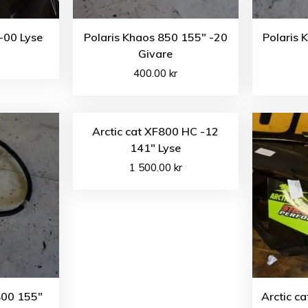
-00 Lyse
Polaris Khaos 850 155″ -20
Polaris 
Givare
400.00
kr
Arctic cat XF800 HC -12
141″ Lyse
1 500.00
kr
800 155″
Arctic c