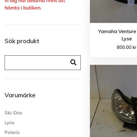
vi dig när delarna finns att
hämta i butiken.
Yamaha Venture 
Lyse
Sök produkt
800.00
kr
Varumärke
Ski-Doo
Lynx
Polaris