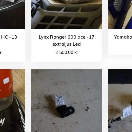
0 HC -13
Lynx Ranger 600 ace -17
Yamaha 
extraljus Led
r
2 500.00
kr