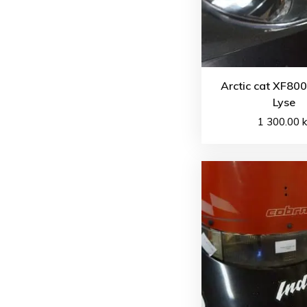
Arctic cat XF80
Lyse
1 300.00
k