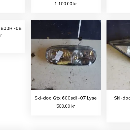
1 100.00
kr
 800R -08
r
Ski-doo Gtx 600sdi -07 Lyse
Ski-do
500.00
kr