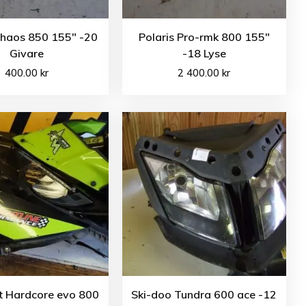
Khaos 850 155″ -20
Polaris Pro-rmk 800 155″
Givare
-18 Lyse
400.00
kr
2 400.00
kr
at Hardcore evo 800
Ski-doo Tundra 600 ace -12