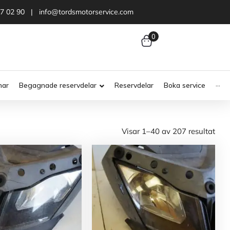
47 02 90 | info@tordsmotorservice.com
0
nar
Begagnade reservdelar
Reservdelar
Boka service
···
Visar 1–40 av 207 resultat