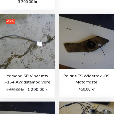
3 200.00
kr
-27%
Yamaha SR Viper mtx
Polaris FS Widetrak -09
-154 Avgastempgivare
Motorfäste
1 200.00
450.00
kr
kr
1 650.00
kr