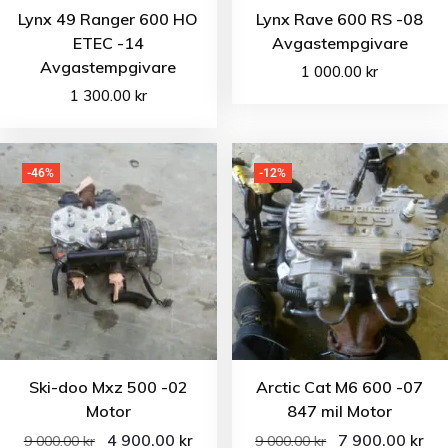
Lynx 49 Ranger 600 HO
Lynx Rave 600 RS -08
ETEC -14
Avgastempgivare
Avgastempgivare
1 000.00
kr
1 300.00
kr
-46%
-12%
Ski-doo Mxz 500 -02
Arctic Cat M6 600 -07
Motor
847 mil Motor
4 900.00
7 900.00
kr
kr
9 000.00
kr
9 000.00
kr