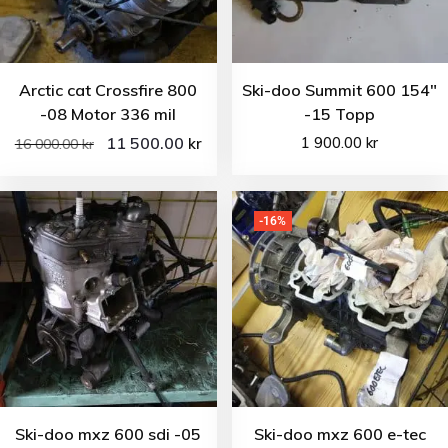
Arctic cat Crossfire 800
Ski-doo Summit 600 154″
-08 Motor 336 mil
-15 Topp
11 500.00
1 900.00
kr
kr
16 000.00
kr
-16%
Ski-doo mxz 600 sdi -05
Ski-doo mxz 600 e-tec