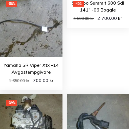
Ski-doo Summit 600 Sdi
-58%
-40%
141″ -06 Boggie
2 700.00
kr
4 500.00
kr
Yamaha SR Viper Xtx -14
Avgastempgivare
700.00
kr
1 650.00
kr
-39%