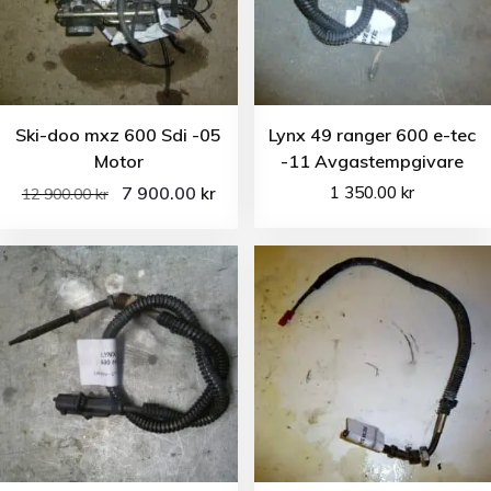
Ski-doo mxz 600 Sdi -05
Lynx 49 ranger 600 e-tec
Motor
-11 Avgastempgivare
7 900.00
1 350.00
kr
kr
12 900.00
kr