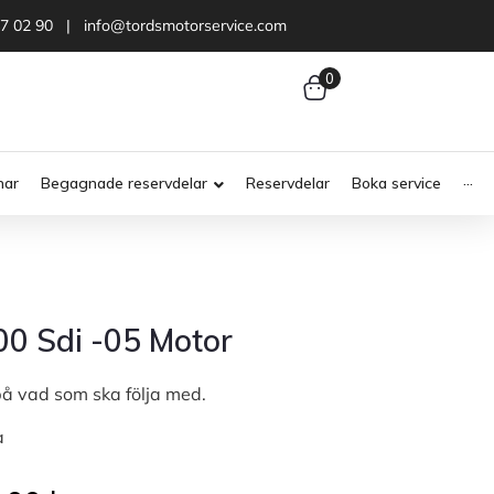
47 02 90 | info@tordsmotorservice.com
0
nar
Begagnade reservdelar
Reservdelar
Boka service
···
00 Sdi -05 Motor
på vad som ska följa med.
a