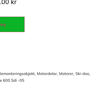
0.00
kr
korg
Demonteringsobjekt
,
Motordelar
,
Motorer
,
Ski-doo
,
e 600 Sdi -05