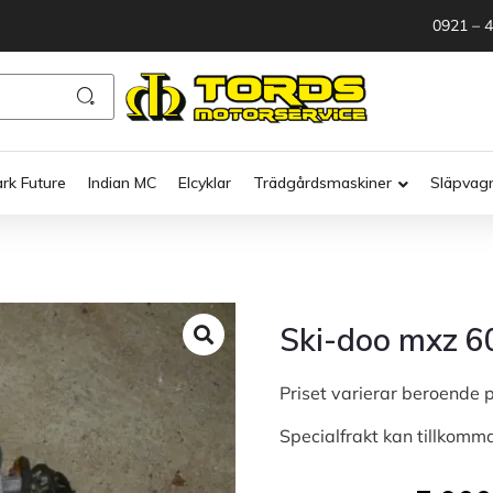
0921 – 
ark Future
Indian MC
Elcyklar
Trädgårdsmaskiner
Släpvag
Ski-doo mxz 6
Priset varierar beroende 
Specialfrakt kan tillkomm