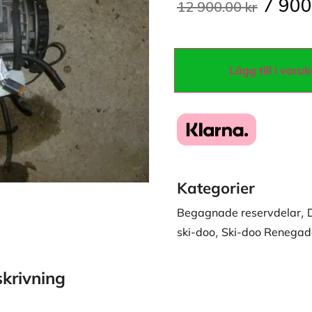
7 90
12 900.00
kr
Lägg till i varu
Kategorier
Begagnade reservdelar
,
ski-doo
,
Ski-doo Renegad
krivning