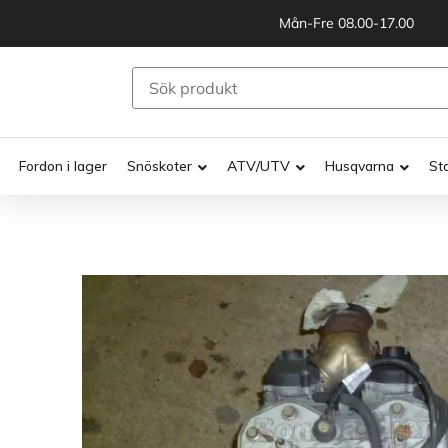
Mån-Fre 08.00-17.00
Fordon i lager
Snöskoter
ATV/UTV
Husqvarna
St