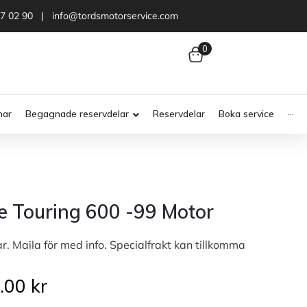
47 02 90 | info@tordsmotorservice.com
0
nar
Begagnade reservdelar
Reservdelar
Boka service
···
ple Touring 600 -99 Motor
ar. Maila för med info. Specialfrakt kan tillkomma
0.00
kr