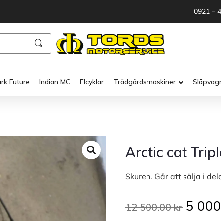
0921 – 
ark Future
Indian MC
Elcyklar
Trädgårdsmaskiner
Släpvag
Arctic cat Tri
Skuren. Går att sälja i del
5 00
12 500.00
kr