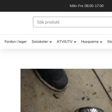
Mån-Fre 08.00-17.00
Fordon i lager
Snöskoter
ATV/UTV
Husqvarna
St