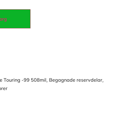
korg
ple Touring -99 508mil
,
Begagnade reservdelar
,
rer