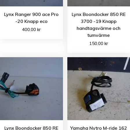
Lynx Ranger 900 ace Pro
Lynx Boondocker 850 RE
-20 Knapp eco
3700 -19 Knapp
handtagsvärme och
400.00
kr
tumvärme
150.00
kr
Lynx Boondocker 850 RE
Yamaha Nytro M-ride 162