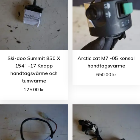
Ski-doo Summit 850 X
Arctic cat M7 -05 konsol
154″ -17 Knapp
handtagsvärme
handtagsvärme och
650.00
kr
tumvärme
125.00
kr