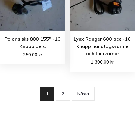
Polaris sks 800 155″ -16
Lynx Ranger 600 ace -16
Knapp perc
Knapp handtagsvärme
och tumvärme
350.00
kr
1 300.00
kr
1
2
Nästa