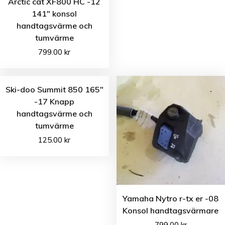
Arctic cat XF800 HC -12
141″ konsol
handtagsvärme och
tumvärme
799.00
kr
Ski-doo Summit 850 165″
-17 Knapp
handtagsvärme och
tumvärme
125.00
kr
Yamaha Nytro r-tx er -08
Konsol handtagsvärmare
799.00
kr