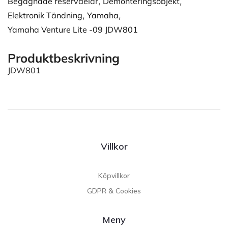
Begagnade reservdelar
,
Demonteringsobjekt
,
Elektronik Tändning
,
Yamaha
,
Yamaha Venture Lite -09 JDW801
Produktbeskrivning
JDW801
Villkor
Köpvillkor
GDPR & Cookies
Meny