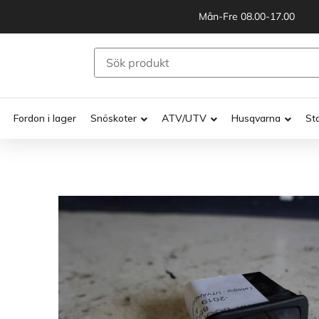
Mån-Fre 08.00-17.00
Fordon i lager
Snöskoter
ATV/UTV
Husqvarna
St