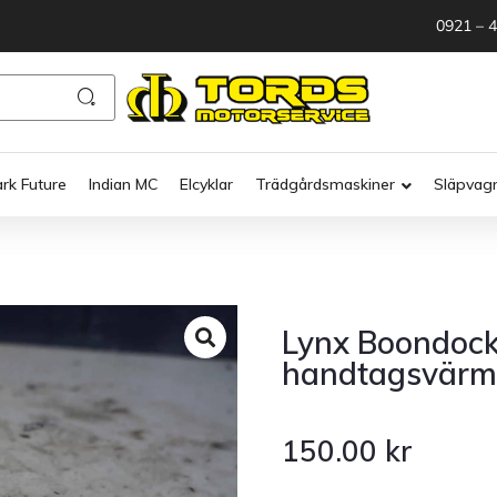
0921 – 
ark Future
Indian MC
Elcyklar
Trädgårdsmaskiner
Släpvag
Lynx Boondock
handtagsvärm
150.00
kr