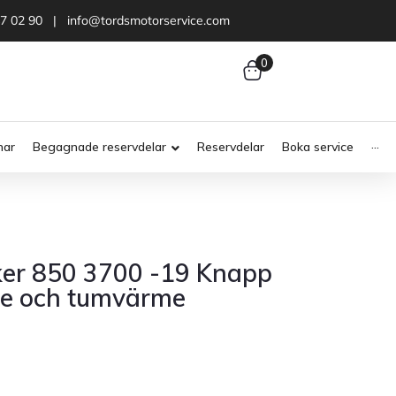
47 02 90 | info@tordsmotorservice.com
0
nar
Begagnade reservdelar
Reservdelar
Boka service
···
er 850 3700 -19 Knapp
e och tumvärme