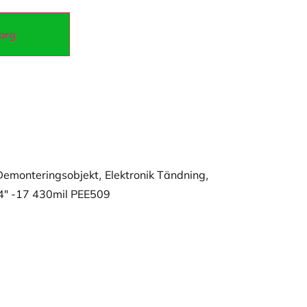
korg
Demonteringsobjekt
,
Elektronik Tändning
,
4" -17 430mil PEE509