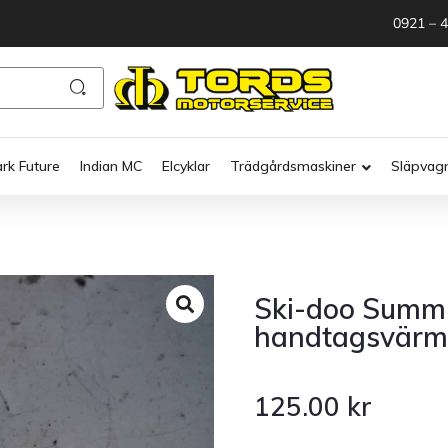
0921 – 
ark Future
Indian MC
Elcyklar
Trädgårdsmaskiner
Släpvag
Ski-doo Summi
handtagsvärm
125.00
kr