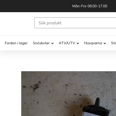
Mån-Fre 08.00-17.00
Fordon i lager
Snöskoter
ATV/UTV
Husqvarna
St