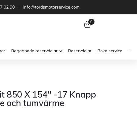
47 02 90 | info@tordsmotorservice.com
0
nar
Begagnade reservdelar
Reservdelar
Boka service
···
t 850 X 154″ -17 Knapp
e och tumvärme