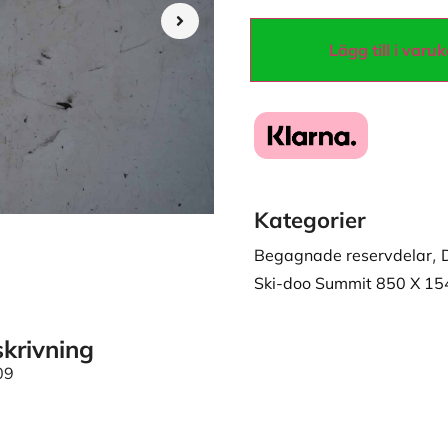
Lägg till i varu
Kategorier
Begagnade reservdelar
,
Ski-doo Summit 850 X 15
krivning
09