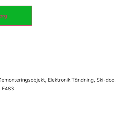
korg
Demonteringsobjekt
,
Elektronik Tändning
,
Ski-doo
,
HLE483