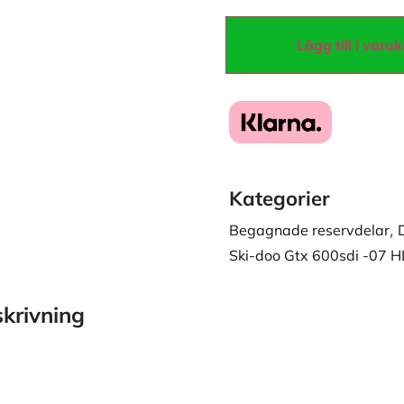
Lägg till i varu
Kategorier
Begagnade reservdelar
,
Ski-doo Gtx 600sdi -07 
krivning