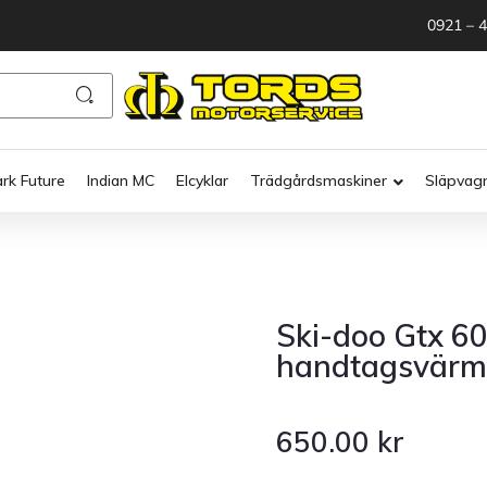
0921 – 
ark Future
Indian MC
Elcyklar
Trädgårdsmaskiner
Släpvag
Ski-doo Gtx 6
handtagsvärm
650.00
kr