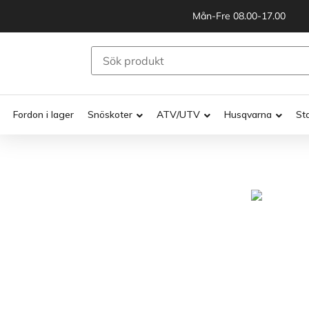
Mån-Fre 08.00-17.00
Fordon i lager
Snöskoter
ATV/UTV
Husqvarna
St