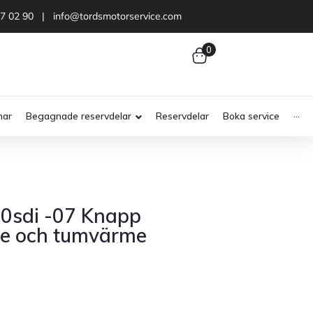
47 02 90 | info@tordsmotorservice.com
0
nar
Begagnade reservdelar
Reservdelar
Boka service
···
00sdi -07 Knapp
e och tumvärme