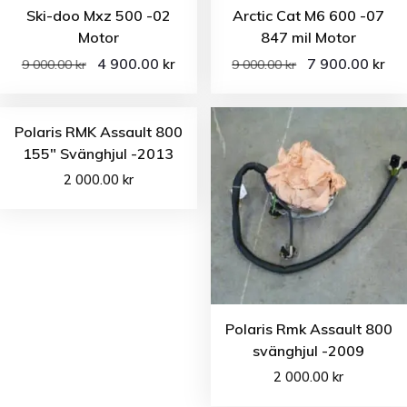
Ski-doo Mxz 500 -02
Arctic Cat M6 600 -07
Motor
847 mil Motor
4 900.00
7 900.00
kr
kr
9 000.00
kr
9 000.00
kr
Polaris RMK Assault 800
155″ Svänghjul -2013
2 000.00
kr
Polaris Rmk Assault 800
svänghjul -2009
2 000.00
kr