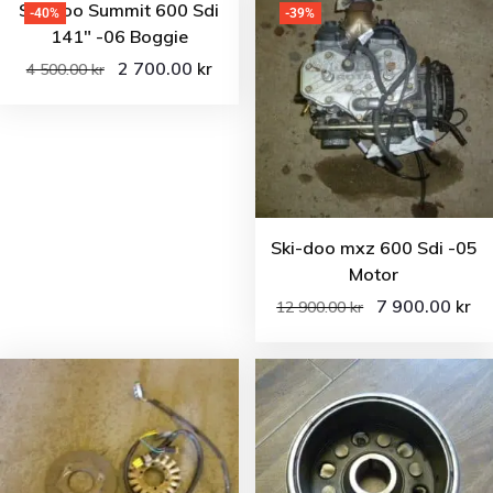
Ski-doo Summit 600 Sdi
-40%
-39%
141″ -06 Boggie
2 700.00
kr
4 500.00
kr
Ski-doo mxz 600 Sdi -05
Motor
7 900.00
kr
12 900.00
kr