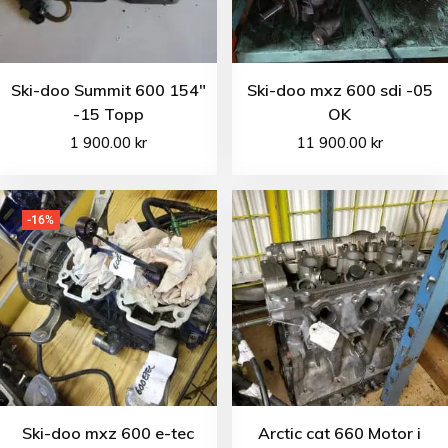
Ski-doo Summit 600 154″
Ski-doo mxz 600 sdi -05
-15 Topp
OK
1 900.00
kr
11 900.00
kr
-16%
Ski-doo mxz 600 e-tec
Arctic cat 660 Motor i