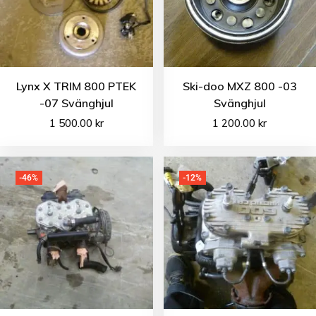
Lynx X TRIM 800 PTEK
Ski-doo MXZ 800 -03
-07 Svänghjul
Svänghjul
1 500.00
kr
1 200.00
kr
-46%
-12%