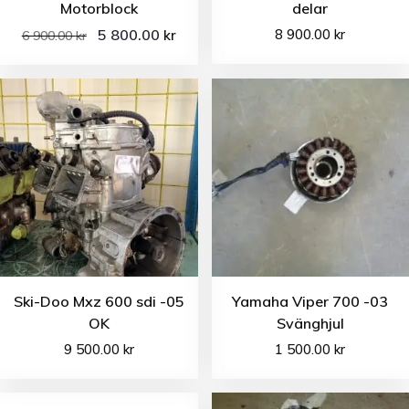
Motorblock
delar
5 800.00
8 900.00
kr
kr
6 900.00
kr
Ski-Doo Mxz 600 sdi -05
Yamaha Viper 700 -03
OK
Svänghjul
9 500.00
kr
1 500.00
kr