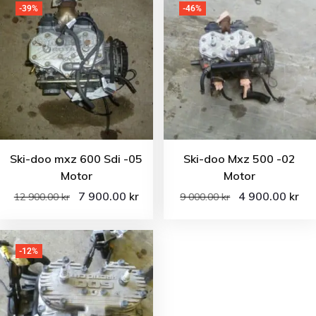
-39%
-46%
Ski-doo mxz 600 Sdi -05
Ski-doo Mxz 500 -02
Motor
Motor
7 900.00
4 900.00
kr
kr
12 900.00
kr
9 000.00
kr
-12%