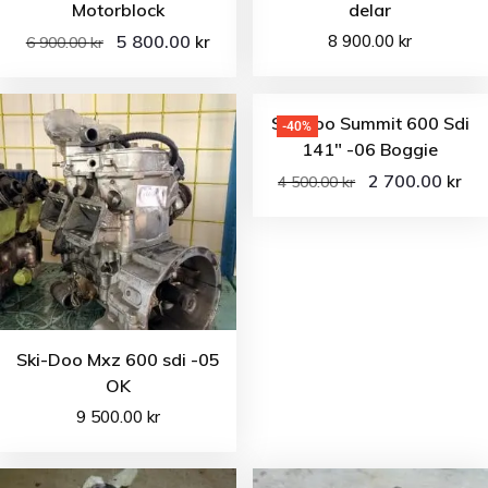
Motorblock
delar
5 800.00
8 900.00
kr
kr
6 900.00
kr
Ski-doo Summit 600 Sdi
-40%
141″ -06 Boggie
2 700.00
kr
4 500.00
kr
Ski-Doo Mxz 600 sdi -05
OK
9 500.00
kr