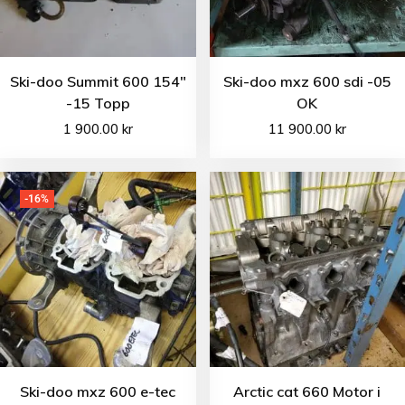
Ski-doo Summit 600 154″
Ski-doo mxz 600 sdi -05
-15 Topp
OK
1 900.00
kr
11 900.00
kr
-16%
Ski-doo mxz 600 e-tec
Arctic cat 660 Motor i