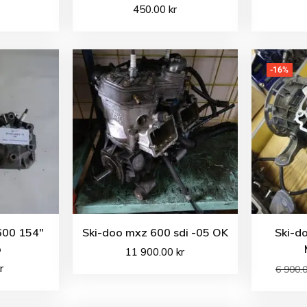
450.00
kr
-16%
600 154″
Ski-doo mxz 600 sdi -05 OK
Ski-d
p
11 900.00
kr
r
6 900.