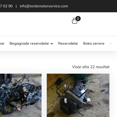
47 02 90 | info@tordsmotorservice.com
0
nar
Begagnade reservdelar
Reservdelar
Boka service
···
Visar alla 22 resultat