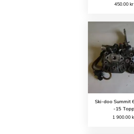
450.00
kr
Ski-doo Summit 
-15 Top
1 900.00
k