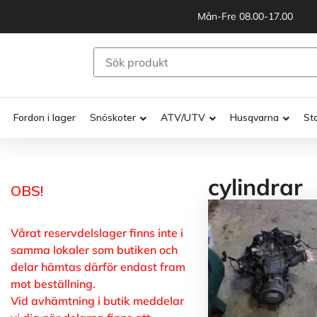
Mån-Fre 08.00-17.00
Fordon i lager
Snöskoter
ATV/UTV
Husqvarna
St
cylindrar
OBS!
Vårat reservdelslager finns inte i
samma lokaler som butiken och
delar hämtas därför endast fram
mot beställning.
Vid avhämtning i butik meddelar