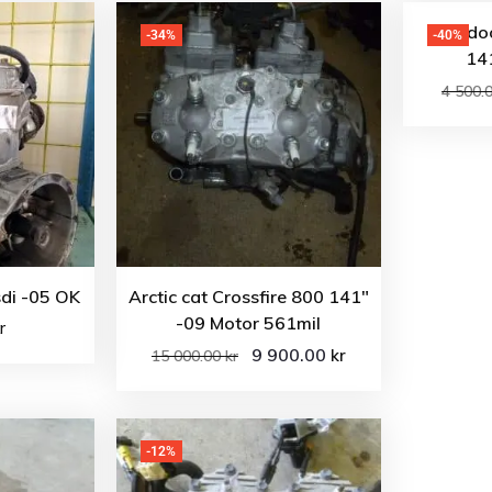
Ski-do
-34%
-40%
14
4 500.
di -05 OK
Arctic cat Crossfire 800 141″
-09 Motor 561mil
r
9 900.00
kr
15 000.00
kr
-12%