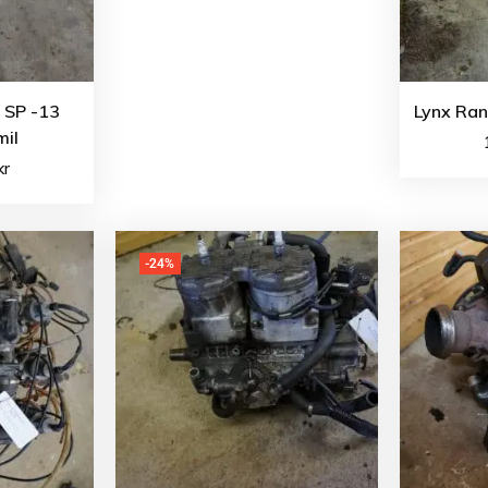
0 SP -13
Lynx Ran
il
kr
-24%