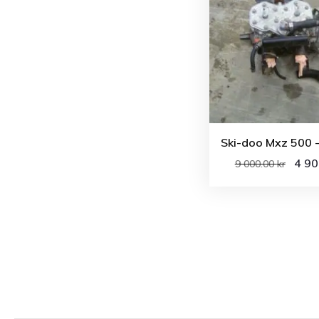
Ski-doo Mxz 500 
4 9
9 000.00
kr