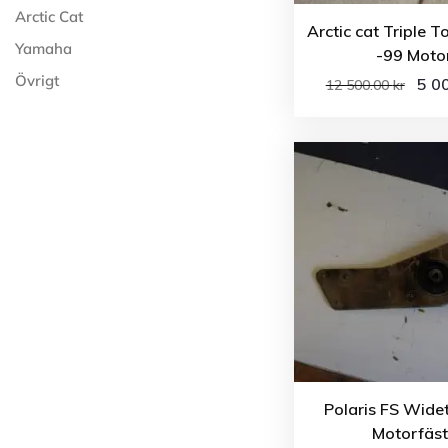
Arctic Cat
Arctic cat Triple T
Yamaha
-99 Moto
Övrigt
5 0
12 500.00
kr
Polaris FS Wide
Motorfäs