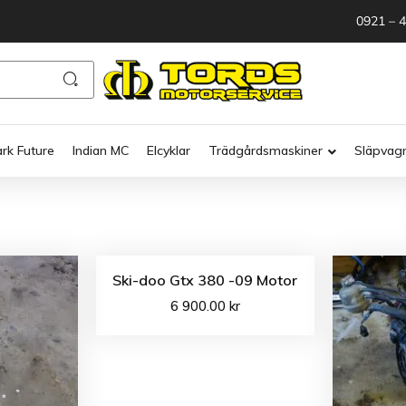
0921 – 
ark Future
Indian MC
Elcyklar
Trädgårdsmaskiner
Släpvag
Ski-doo Gtx 380 -09 Motor
6 900.00
kr