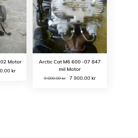
-02 Motor
Arctic Cat M6 600 -07 847
mil Motor
00.00
kr
7 900.00
kr
9 000.00
kr