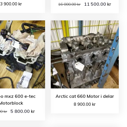
3 900.00
kr
11 500.00
kr
16 000.00
kr
oo mxz 600 e-tec
Arctic cat 660 Motor i delar
Motorblock
8 900.00
kr
5 800.00
kr
00
kr