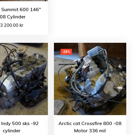
o Summit 600 146″
08 Cylinder
3 200.00
kr
-28%
s Indy 500 sks -92
Arctic cat Crossfire 800 -08
cylinder
Motor 336 mil