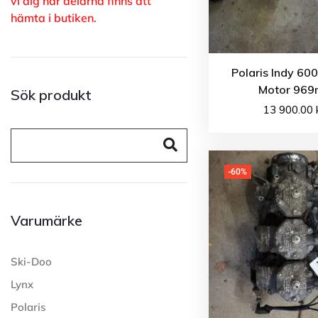
vi dig när delarna finns att
hämta i butiken.
Polaris Indy 60
Motor 969m
Sök produkt
13 900.00
-60%
Varumärke
Ski-Doo
Lynx
Polaris