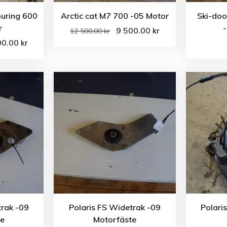
ouring 600
Arctic cat M7 700 -05 Motor
Ski-do
r
-
9 500.00
kr
12 500.00
kr
00.00
kr
trak -09
Polaris FS Widetrak -09
Polari
te
Motorfäste