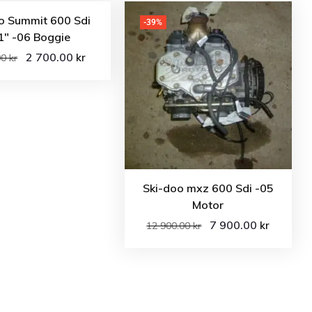
o Summit 600 Sdi
-39%
1″ -06 Boggie
2 700.00
kr
00
kr
Ski-doo mxz 600 Sdi -05
Motor
7 900.00
kr
12 900.00
kr