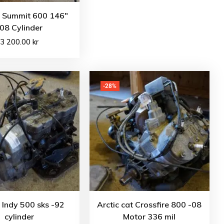
o Summit 600 146″
08 Cylinder
3 200.00
kr
-28%
s Indy 500 sks -92
Arctic cat Crossfire 800 -08
cylinder
Motor 336 mil