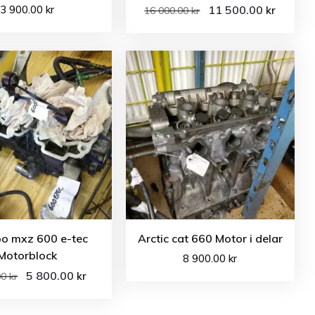
3 900.00
kr
11 500.00
kr
16 000.00
kr
oo mxz 600 e-tec
Arctic cat 660 Motor i delar
Motorblock
8 900.00
kr
5 800.00
kr
00
kr