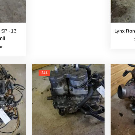
0 SP -13
Lynx Ran
il
kr
-24%