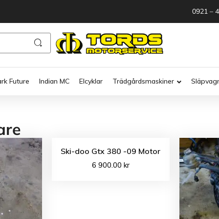
0921 – 
ark Future
Indian MC
Elcyklar
Trädgårdsmaskiner
Släpvag
are
Ski-doo Gtx 380 -09 Motor
6 900.00
kr