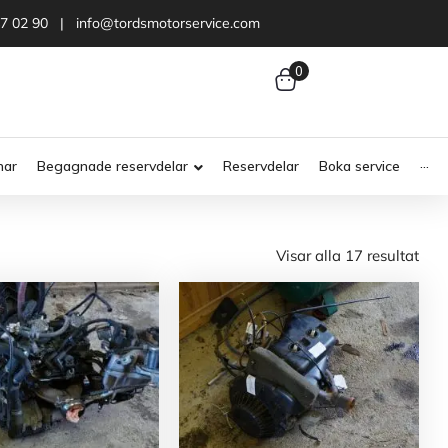
47 02 90 | info@tordsmotorservice.com
0
nar
Begagnade reservdelar
Reservdelar
Boka service
···
Visar alla 17 resultat