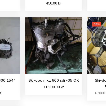
450.00
kr
-16%
600 154″
Ski-doo mxz 600 sdi -05 OK
Ski-d
p
11 900.00
kr
r
6 900.