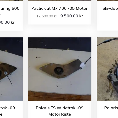
ouring 600
Arctic cat M7 700 -05 Motor
Ski-do
r
-
9 500.00
kr
12 500.00
kr
00.00
kr
trak -09
Polaris FS Widetrak -09
Polari
te
Motorfäste