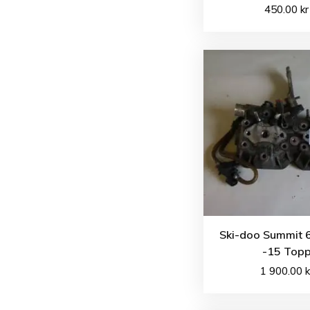
450.00
kr
Ski-doo Summit 
-15 Top
1 900.00
k