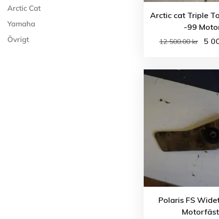
Arctic Cat
Arctic cat Triple T
Yamaha
-99 Moto
Övrigt
5 0
12 500.00
kr
Polaris FS Wide
Motorfäs