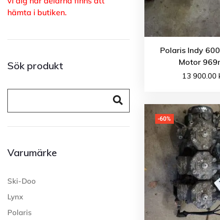
vi dig när delarna finns att
hämta i butiken.
Polaris Indy 60
Motor 969m
Sök produkt
13 900.00
-60%
Varumärke
Ski-Doo
Lynx
Polaris