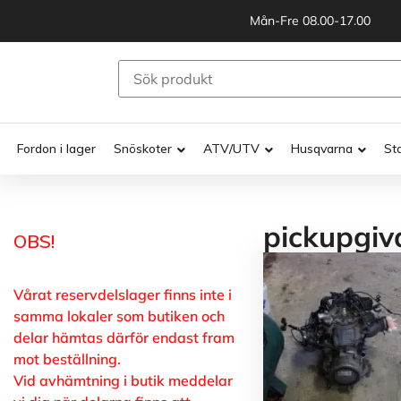
Mån-Fre 08.00-17.00
Fordon i lager
Snöskoter
ATV/UTV
Husqvarna
St
pickupgiv
OBS!
Vårat reservdelslager finns inte i
samma lokaler som butiken och
delar hämtas därför endast fram
mot beställning.
Vid avhämtning i butik meddelar