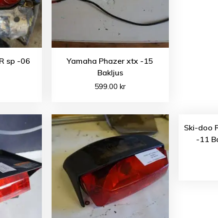
R sp -06
Yamaha Phazer xtx -15
Bakljus
599.00
kr
Ski-doo 
-11 B