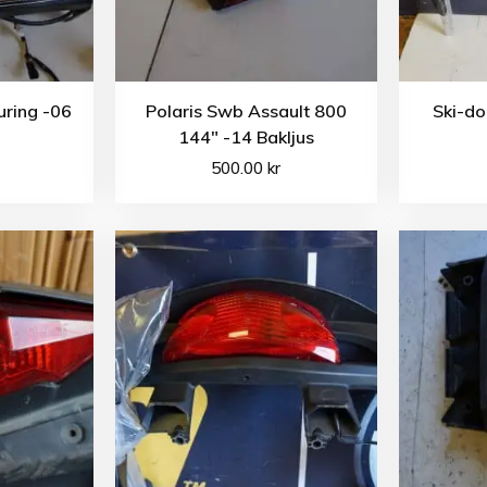
uring -06
Polaris Swb Assault 800
Ski-do
144″ -14 Bakljus
500.00
kr