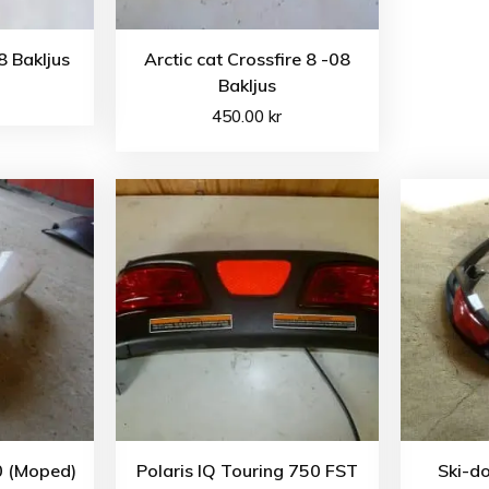
8 Bakljus
Arctic cat Crossfire 8 -08
Bakljus
450.00
kr
0 (Moped)
Polaris IQ Touring 750 FST
Ski-d