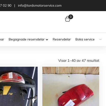
47 02 90 | info@tordsmotorservice.com
0
nar
Begagnade reservdelar
Reservdelar
Boka service
···
Visar 1–40 av 47 resultat