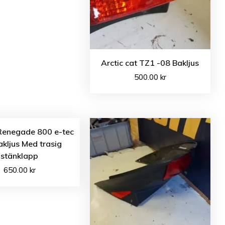
Arctic cat TZ1 -08 Bakljus
500.00
kr
Renegade 800 e-tec
akljus Med trasig
stänklapp
650.00
kr