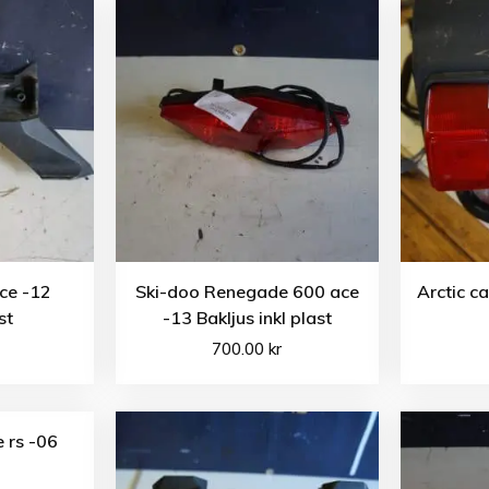
ace -12
Ski-doo Renegade 600 ace
Arctic c
st
-13 Bakljus inkl plast
700.00
kr
 rs -06