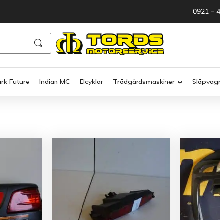
0921 – 
ark Future
Indian MC
Elcyklar
Trädgårdsmaskiner
Släpvag