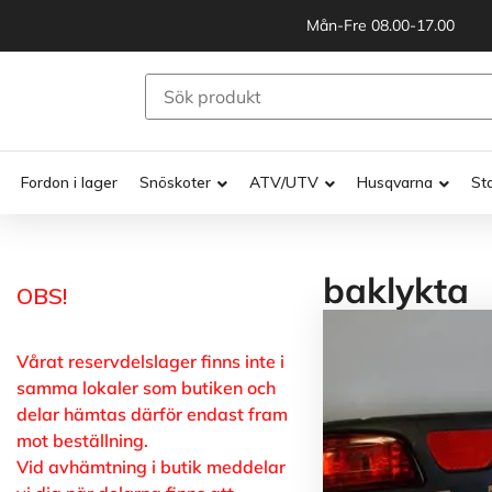
Mån-Fre 08.00-17.00
Fordon i lager
Snöskoter
ATV/UTV
Husqvarna
St
baklykta
OBS!
Vårat reservdelslager finns inte i
samma lokaler som butiken och
delar hämtas därför endast fram
mot beställning.
Vid avhämtning i butik meddelar