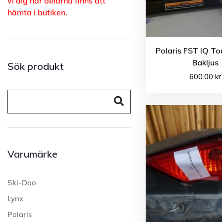
vi dig när delarna finns att
hämta i butiken.
Polaris FST IQ To
Bakljus
Sök produkt
600.00
kr
Varumärke
Ski-Doo
Lynx
Polaris