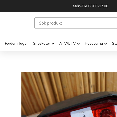
Mån-Fre 08.00-17.00
Fordon i lager
Snöskoter
ATV/UTV
Husqvarna
St