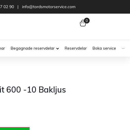
47 02 90 | info@tordsmotorservice.com
0
nar
Begagnade reservdelar
Reservdelar
Boka service
···
t 600 -10 Bakljus