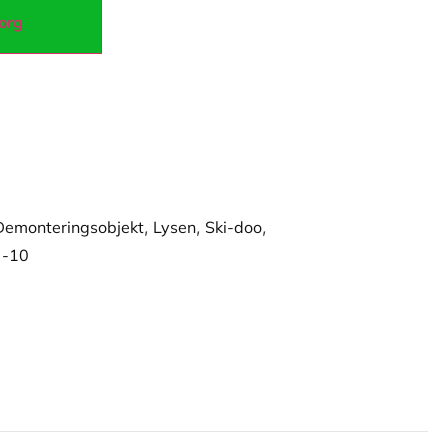
korg
Demonteringsobjekt
,
Lysen
,
Ski-doo
,
 -10