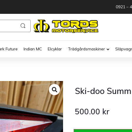
0921 – 
ark Future
Indian MC
Elcyklar
Trädgårdsmaskiner
Släpvag
Ski-doo Summi
500.00
kr