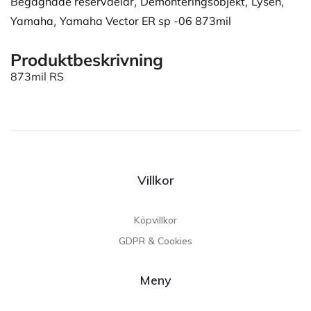
Begagnade reservdelar
,
Demonteringsobjekt
,
Lysen
,
Yamaha
,
Yamaha Vector ER sp -06 873mil
Produktbeskrivning
873mil RS
Villkor
Köpvillkor
GDPR & Cookies
Meny