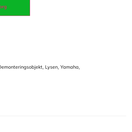
korg
Demonteringsobjekt
,
Lysen
,
Yamaha
,