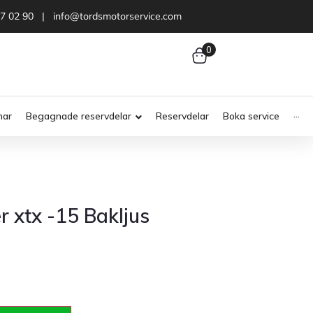
47 02 90 | info@tordsmotorservice.com
0
nar
Begagnade reservdelar
Reservdelar
Boka service
···
 xtx -15 Bakljus