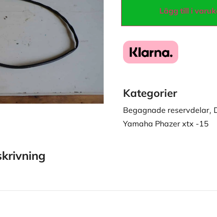
Lägg till i varu
Kategorier
Begagnade reservdelar
,
Yamaha Phazer xtx -15
krivning