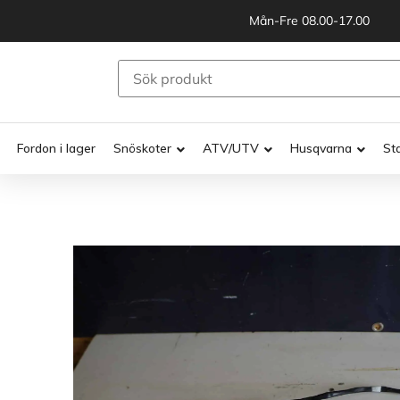
Mån-Fre 08.00-17.00
Fordon i lager
Snöskoter
ATV/UTV
Husqvarna
St