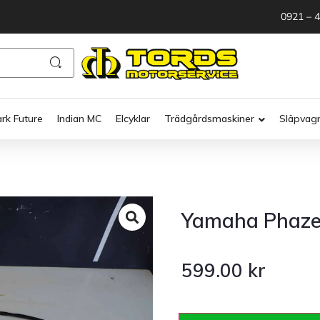
0921 – 
ark Future
Indian MC
Elcyklar
Trädgårdsmaskiner
Släpvag
Yamaha Phazer
599.00
kr