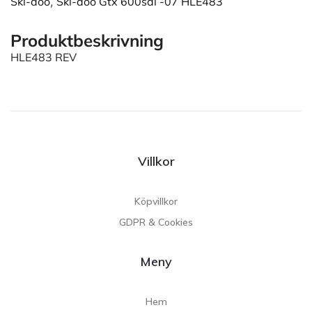
Ski-doo
,
Ski-doo Gtx 600sdi -07 HLE483
Produktbeskrivning
HLE483 REV
Villkor
Köpvillkor
GDPR & Cookies
Meny
Hem