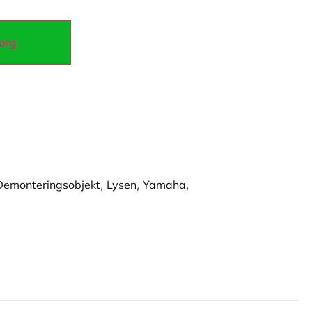
korg
Demonteringsobjekt
,
Lysen
,
Yamaha
,