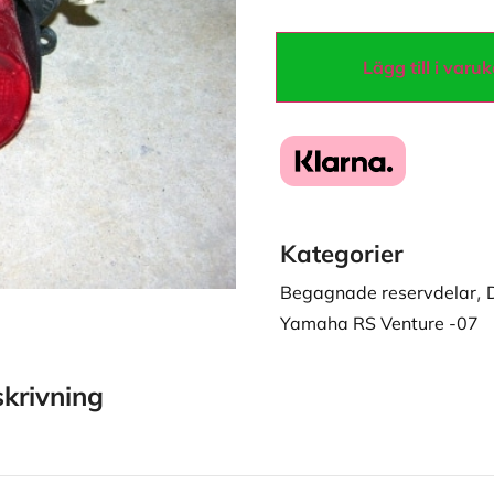
Lägg till i varu
Kategorier
Begagnade reservdelar
,
Yamaha RS Venture -07
krivning