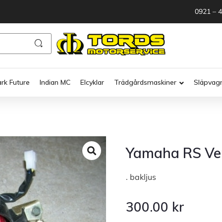
0921 – 
ark Future
Indian MC
Elcyklar
Trädgårdsmaskiner
Släpvag
Yamaha RS Ven
. bakljus
300.00
kr