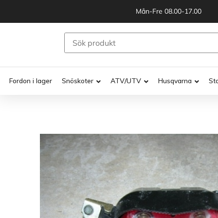
Mån-Fre 08.00-17.00
Fordon i lager
Snöskoter
ATV/UTV
Husqvarna
St