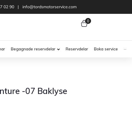
47 02 90 | info@tordsmotorservice.com
0
nar
Begagnade reservdelar
Reservdelar
Boka service
···
ture -07 Baklyse