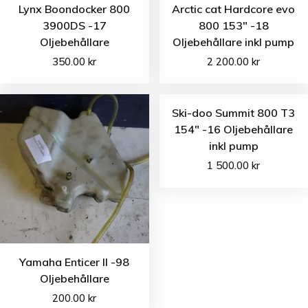
Lynx Boondocker 800
Arctic cat Hardcore evo
3900DS -17
800 153″ -18
Oljebehållare
Oljebehållare inkl pump
350.00
kr
2 200.00
kr
Ski-doo Summit 800 T3
154″ -16 Oljebehållare
inkl pump
1 500.00
kr
Yamaha Enticer II -98
Oljebehållare
200.00
kr