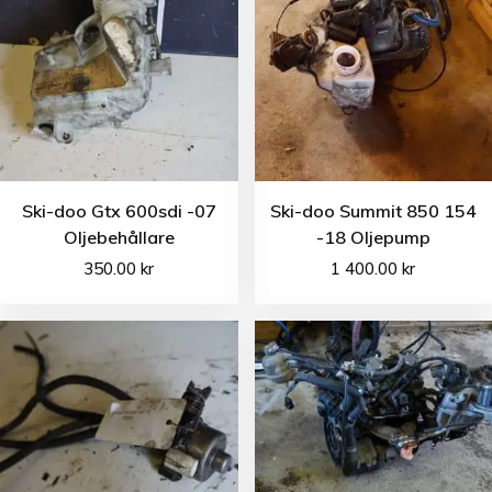
Ski-doo Gtx 600sdi -07
Ski-doo Summit 850 154
Oljebehållare
-18 Oljepump
350.00
kr
1 400.00
kr