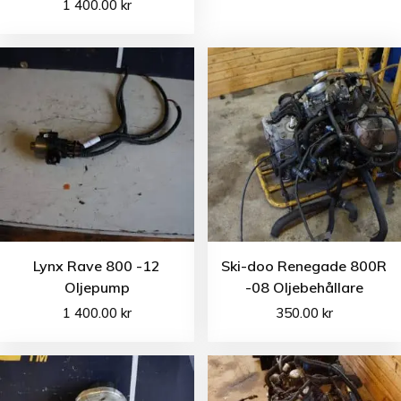
1 400.00
kr
Lynx Rave 800 -12
Ski-doo Renegade 800R
Oljepump
-08 Oljebehållare
1 400.00
kr
350.00
kr