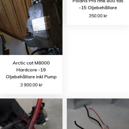
Polaris Pro rmk 800 tds
-15 Oljebehållare
350.00
kr
Arctic cat M8000
Hardcore -19
Oljebehållare inkl Pump
3 900.00
kr