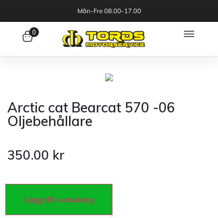
Mån-Fre 08.00-17.00
0
Arctic cat Bearcat 570 -06
Oljebehållare
350.00
kr
Lägg till i varukorg