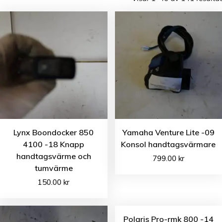
Lynx Boondocker 850
Yamaha Venture Lite -09
4100 -18 Knapp
Konsol handtagsvärmare
handtagsvärme och
799.00
kr
tumvärme
150.00
kr
Polaris Pro-rmk 800 -14