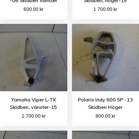
-06 Skidben Vänster
Skidben, höger-15
600.00
kr
1 700.00
kr
Yamaha Viper L-TX
Polaris Indy 600 SP -13
Skidben, vänster-15
Skidben Höger
1 700.00
kr
800.00
kr