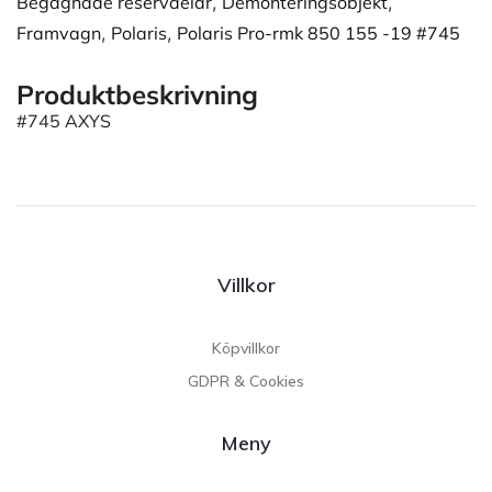
Begagnade reservdelar
,
Demonteringsobjekt
,
Framvagn
,
Polaris
,
Polaris Pro-rmk 850 155 -19 #745
Produktbeskrivning
#745 AXYS
Villkor
Köpvillkor
GDPR & Cookies
Meny