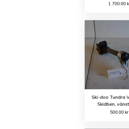
1 700.00
k
Ski-doo Tundra 
Skidben, vänst
500.00
kr