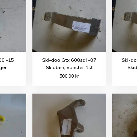
00 -15
Ski-doo Gtx 600sdi -07
Ski-do
ger
Skidben, vänster 1st
Skid
500.00
kr