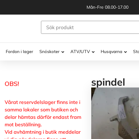
Mån-Fre 08.00-17.00
Fordon i lager
Snöskoter
ATV/UTV
Husqvarna
St
spindel
OBS!
Vårat reservdelslager finns inte i
samma lokaler som butiken och
delar hämtas därför endast fram
mot beställning.
Vid avhämtning i butik meddelar