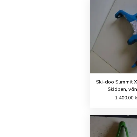
Ski-doo Summit X
Skidben, vän
1 400.00
k