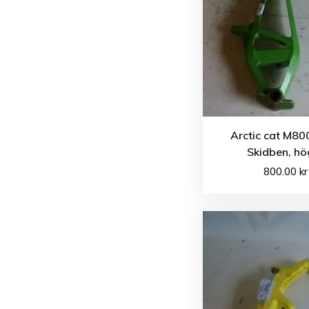
Arctic cat M80
Skidben, hö
800.00
kr