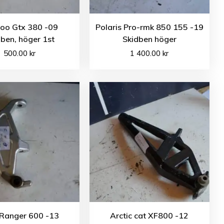
doo Gtx 380 -09
Polaris Pro-rmk 850 155 -19
ben, höger 1st
Skidben höger
500.00
kr
1 400.00
kr
 Ranger 600 -13
Arctic cat XF800 -12