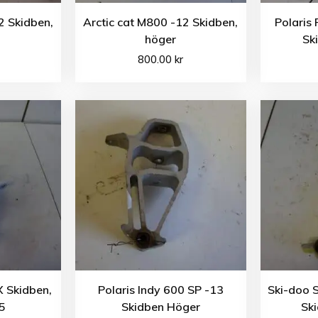
2 Skidben,
Arctic cat M800 -12 Skidben,
Polaris
höger
Sk
800.00
kr
 Skidben,
Polaris Indy 600 SP -13
Ski-doo 
5
Skidben Höger
Ski