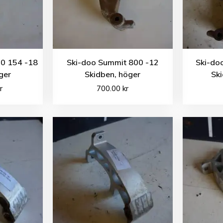
0 154 -18
Ski-doo Summit 800 -12
Ski-do
ger
Skidben, höger
Ski
r
700.00
kr