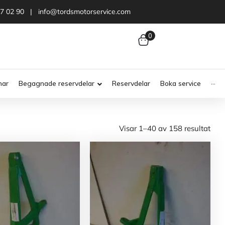
47 02 90 | info@tordsmotorservice.com
0
nar
Begagnade reservdelar
Reservdelar
Boka service
···
Visar 1–40 av 158 resultat