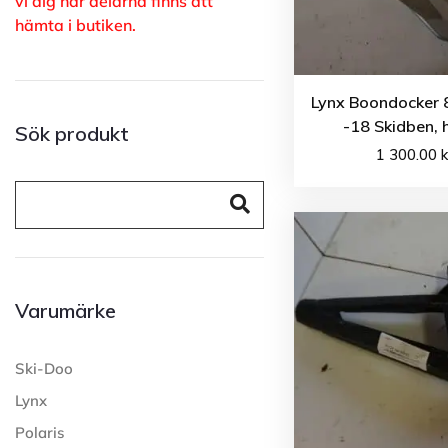
vi dig när delarna finns att
hämta i butiken.
Lynx Boondocker
-18 Skidben, 
Sök produkt
1 300.00
k
Varumärke
Ski-Doo
Lynx
Polaris