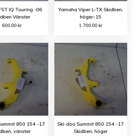
 FST IQ Touring -06
Yamaha Viper L-TX Skidben,
idben Vänster
höger-15
600.00
kr
1 700.00
kr
Summit 850 154 -17
Ski-doo Summit 850 154 -17
dben, vänster
Skidben, höger