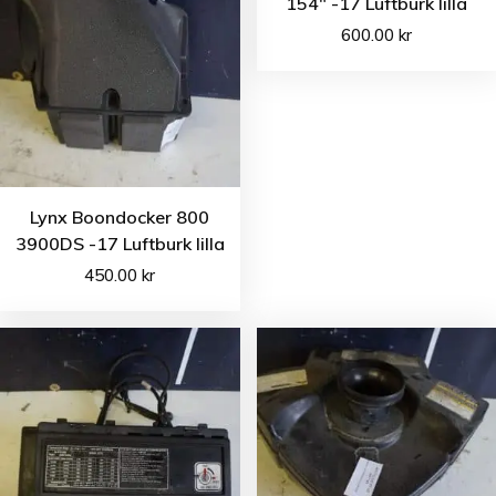
154″ -17 Luftburk lilla
600.00
kr
Lynx Boondocker 800
3900DS -17 Luftburk lilla
450.00
kr